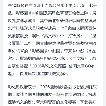
午10時起在鹿港龍山寺戲台登場！由南北管、七子
戲、彰藝園掌中劇團及高甲戲研習班輪番上陣，展
現扎實傳承成果，其中南北管研習班以南管整絃與
北管排場形式呈現教學成果；七子戲由人間國寶林
吳素霞親授，演出《高文舉》中〈打冷房〉、〈溫
金覆罪〉二折；國寶陳錫煌傳藝生暨金掌獎得主陳
韋佑領軍的「彰藝園掌中劇團」帶來掌中戲《水晶
宮》。壓軸則由高甲戲研習班演出《二度梅》；戲
曲演出搭配「2026彰化文化護照─借閱集章GO有
趣」，歡迎民眾踴躍前往觀賞演出。
彰化縣政府表示，2026鹿港慶端陽系列活動精彩可
期，邀請全國各地的朋友一起來鹿港慶端陽，探訪
鹿港悠久的歷史背景與豐富的文化饗宴，享受美好