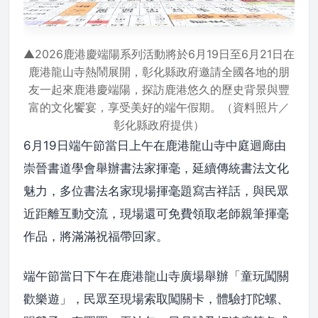
▲2026鹿港慶端陽系列活動將於6月19日至6月21日在
鹿港龍山寺熱鬧展開，彰化縣政府邀請全國各地的朋
友一起來鹿港慶端陽，探訪鹿港悠久的歷史背景與豐
富的文化饗宴，享受美好的端午假期。（資料照片／
彰化縣政府提供）
6月19日端午節當日上午在鹿港龍山寺中庭迴廊由
崇晉書道學會舉辦書法家揮毫，延續傳統書法文化
魅力，多位書法名家現場揮毫題寫吉祥話，與民眾
近距離互動交流，現場還可免費領取老師親筆揮毫
作品，將滿滿祝福帶回家。
端午節當日下午在鹿港龍山寺廣場舉辦「童玩闖關
歡樂遊」，民眾至現場索取闖關卡，體驗打陀螺、