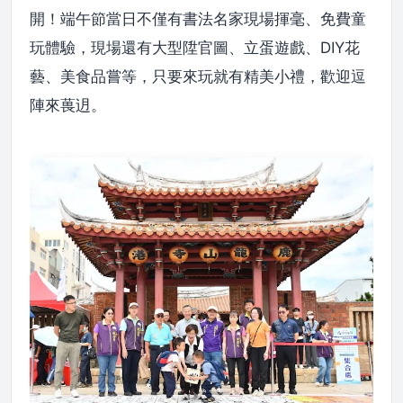
開！端午節當日不僅有書法名家現場揮毫、免費童
玩體驗，現場還有大型陞官圖、立蛋遊戲、DIY花
藝、美食品嘗等，只要來玩就有精美小禮，歡迎逗
陣來葨迌。