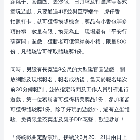
踢毽子、套圈圈、丟沙包、日月球及打達摩等各式
童玩遊戲，只要通過4項並與巨型端午「虎仔香」
拍照打卡，就可獲得摸獎機會，獎品有小香包等多
項好禮，數量有限，換完為止。現場還有「平安行
葫蘆問」遊戲，獲勝者可獲得精美小禮，限量500
份，凡體驗皆可領取體驗獎1份。
同時，另設有長寬達8公尺的大型陞官圖遊戲，開
放網路及現場報名，報名成功後，當天於報名場次
前30分鐘報到，並依指定時間及工作人員引導進行
遊戲，第一位獲勝者可獲得精美獎品1份，參加者皆
可獲得體驗獎1份。除了好玩的遊戲外，還有立蛋體
驗、免費限量茶葉蛋及親子DIY花藝，歡迎參加！
「傳統戲曲定點演出」接續於6月20、21日兩日上