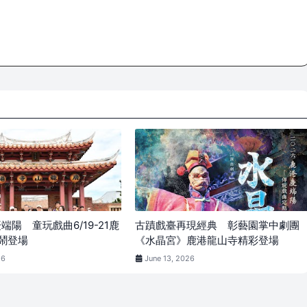
慶端陽 童玩戲曲6/19-21鹿
古蹟戲臺再現經典 彰藝園掌中劇團
鬧登場
《水晶宮》鹿港龍山寺精彩登場
26
June 13, 2026