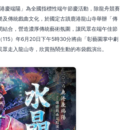
鹿港慶端陽」為全國指標性端午節慶活動，除龍舟競賽
樂及傳統戲曲文化，於國定古蹟鹿港龍山寺舉辦「傳
間結合，營造濃厚傳統藝術氛圍，讓民眾在端午佳節
15）年6月20日下午5時30分將由「彰藝園掌中劇
民眾走入龍山寺，欣賞熱鬧生動的布袋戲演出。