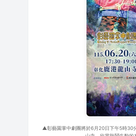
▲彰藝園掌中劇團將於6月20日下午5時3
山寺，欣賞熱鬧生動的