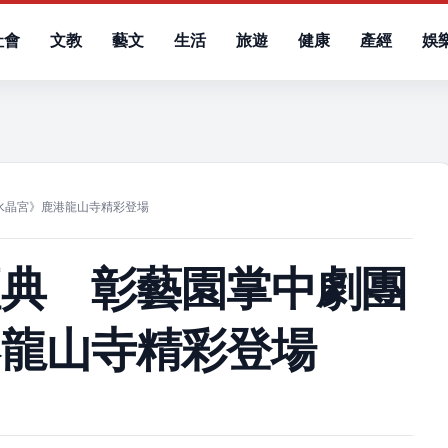
社會
文教
藝文
生活
旅遊
健康
產經
娛
）
水晶宮》鹿港龍山寺精彩登場
經典 彰藝園掌中劇團
港龍山寺精彩登場