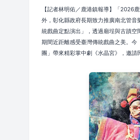
【記者林明佑／鹿港鎮報導】「2026
外，彰化縣政府長期致力推廣南北管音
統戲曲定點演出」，透過廟埕與古蹟空
期間近距離感受臺灣傳統戲曲之美。今（1
團」帶來精彩掌中劇《水晶宮》，邀請