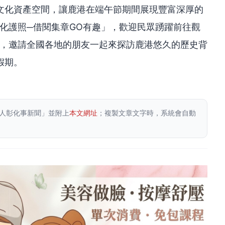
文化資產空間，讓鹿港在端午節期間展現豐富深厚的
文化護照─借閱集章GO有趣」，歡迎民眾踴躍前往觀
期，邀請全國各地的朋友一起來探訪鹿港悠久的歷史背
假期。
人彰化事新聞」並附上
本文網址
；複製文章文字時，系統會自動