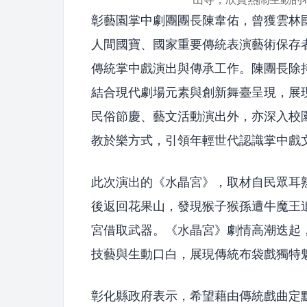
彰藝園掌中劇團團長陳韋佑，曾獲雲林
人間國寶、國家重要傳統表演藝術保存
傳統掌中戲演出與傳承工作。陳團長除
結合現代劇場元素與創新舞臺呈現，展
民俗節慶、藝文活動演出外，亦深入校
教於樂方式，引領年輕世代認識掌中戲
此次演出的《水晶宮》，取材自民眾耳
後返回花果山，發現猴子猴孫遭牛魔王
宮借取武器。《水晶宮》劇情高潮迭起
技藝與生動口白，展現傳統布袋戲獨特
彰化縣政府表示，希望藉由傳統戲曲定