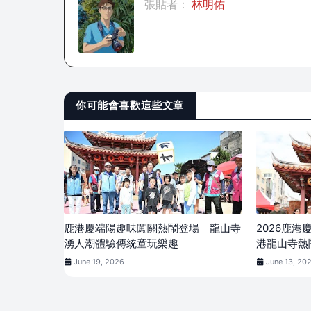
張貼者：
林明佑
你可能會喜歡這些文章
鹿港慶端陽趣味闖關熱鬧登場 龍山寺
2026鹿港
湧人潮體驗傳統童玩樂趣
港龍山寺熱
June 19, 2026
June 13, 20