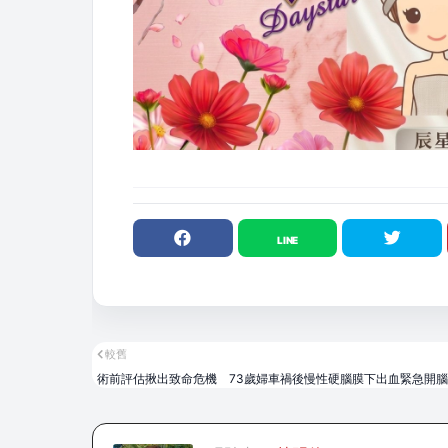
較舊
術前評估揪出致命危機 73歲婦車禍後慢性硬腦膜下出血緊急開腦