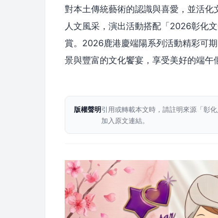
對本土傳統藝術的認識與喜愛，並活化
人文風采，演出活動搭配「2026彰化
賞。2026鹿港慶端陽系列活動精彩可
景與豐富的文化饗宴，享受美好的端午
版權聲明
引用或轉載本文時，請註明來源「彰化
加入原文連結。