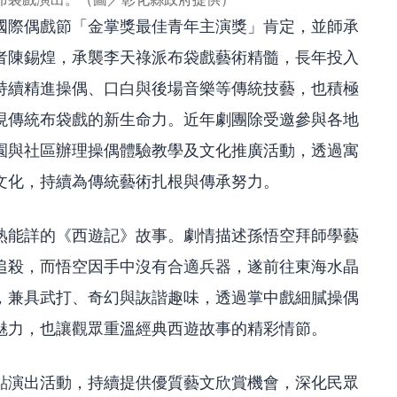
國際偶戲節「金掌獎最佳青年主演獎」肯定，並師承
者陳錫煌，承襲李天祿派布袋戲藝術精髓，長年投入
持續精進操偶、口白與後場音樂等傳統技藝，也積極
現傳統布袋戲的新生命力。近年劇團除受邀參與各地
園與社區辦理操偶體驗教學及文化推廣活動，透過寓
文化，持續為傳統藝術扎根與傳承努力。
熟能詳的《西遊記》故事。劇情描述孫悟空拜師學藝
追殺，而悟空因手中沒有合適兵器，遂前往東海水晶
，兼具武打、奇幻與詼諧趣味，透過掌中戲細膩操偶
魅力，也讓觀眾重溫經典西遊故事的精彩情節。
點演出活動，持續提供優質藝文欣賞機會，深化民眾