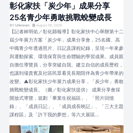
彰化家扶「炭少年」成果分享
25名青少年勇敢挑戰蛻變成長
Unknown
August 06, 2026
【記者林明佑／彰化縣報導】彰化家扶中心舉辦第十二
屆少年展力方案「炭少年」成果分享會，25名國、高
中職青少年透過照片、日記及課程紀錄，呈現一年來參
與運動探索、環境保育與生命體驗的學習成果。成員親
自擔任導覽員，分享突破自我、建立自信的成長歷程，
也讓到場貴賓及社區民眾看見長期陪伴為青少年帶來的
改變。▲彰化家扶少年展力成果分享，「炭少年」勇敢
挑戰蛻變成長。（圖／彰化家扶提供） 成果分享會採
開放式導覽，規劃「畢業生祝福區」、「照片回憶
錄」、「成員日記」、「成員成長映記」、「三大主題
課程區」及「許下我的夢想」等六大展區…