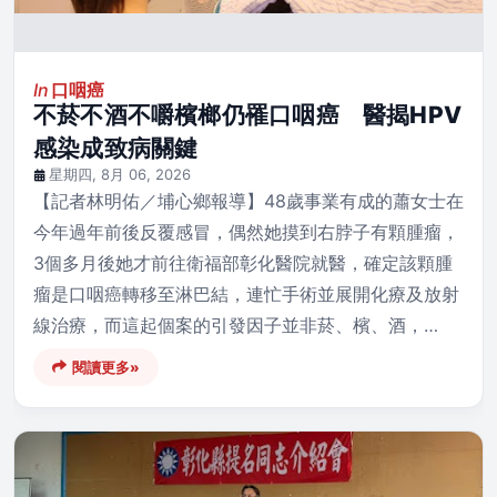
In
口咽癌
不菸不酒不嚼檳榔仍罹口咽癌 醫揭HPV
感染成致病關鍵
星期四, 8月 06, 2026
【記者林明佑／埔心鄉報導】48歲事業有成的蕭女士在
今年過年前後反覆感冒，偶然她摸到右脖子有顆腫瘤，
3個多月後她才前往衛福部彰化醫院就醫，確定該顆腫
瘤是口咽癌轉移至淋巴結，連忙手術並展開化療及放射
線治療，而這起個案的引發因子並非菸、檳、酒，…
閱讀更多»