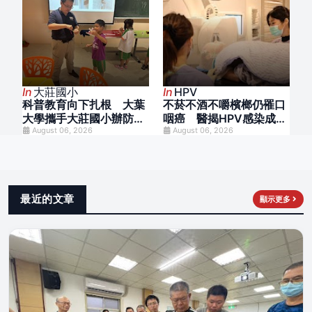
In
大莊國小
In
HPV
科普教育向下扎根 大葉
不菸不酒不嚼檳榔仍罹口
大學攜手大莊國小辦防災
咽癌 醫揭HPV感染成致
小尖兵科學營
August 06, 2026
病關鍵
August 06, 2026
最近的文章
顯示更多