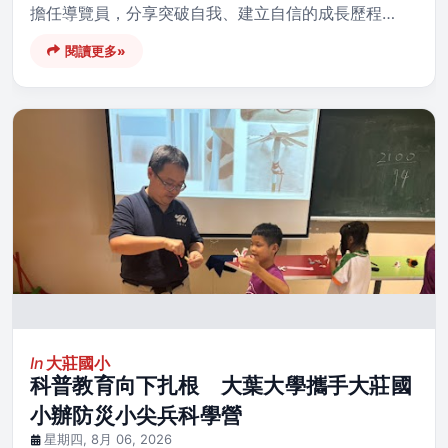
擔任導覽員，分享突破自我、建立自信的成長歷程…
閱讀更多»
In
大莊國小
科普教育向下扎根 大葉大學攜手大莊國
小辦防災小尖兵科學營
星期四, 8月 06, 2026