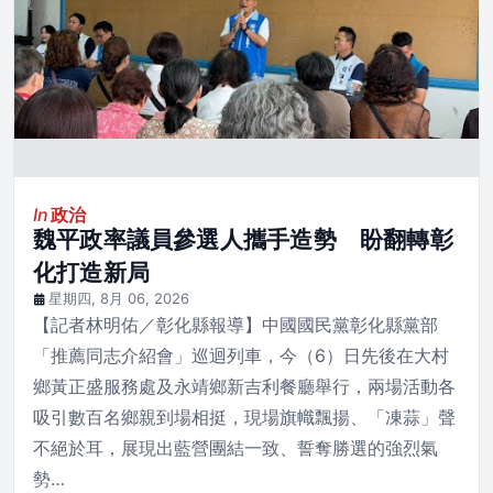
In
政治
魏平政率議員參選人攜手造勢 盼翻轉彰
化打造新局
星期四, 8月 06, 2026
【記者林明佑／彰化縣報導】中國國民黨彰化縣黨部
「推薦同志介紹會」巡迴列車，今（6）日先後在大村
鄉黃正盛服務處及永靖鄉新吉利餐廳舉行，兩場活動各
吸引數百名鄉親到場相挺，現場旗幟飄揚、「凍蒜」聲
不絕於耳，展現出藍營團結一致、誓奪勝選的強烈氣
勢…