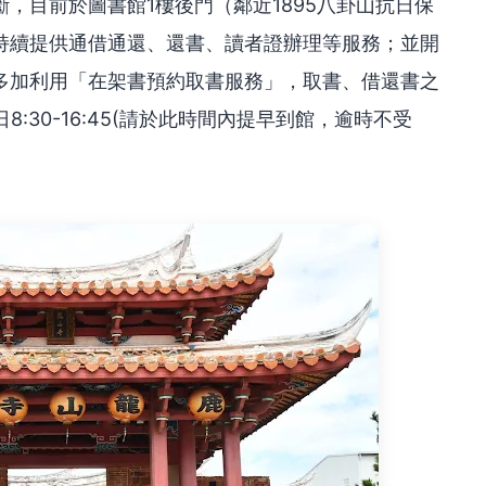
，目前於圖書館1樓後門（鄰近1895八卦山抗日保
持續提供通借通還、還書、讀者證辦理等服務；並開
多加利用「在架書預約取書服務」，取書、借還書之
日8:30-16:45(請於此時間內提早到館，逾時不受