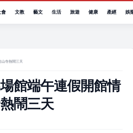
社會
文教
藝文
生活
旅遊
健康
產經
娛
）
龍山寺熱鬧三天
屬場館端午連假開館情
寺熱鬧三天