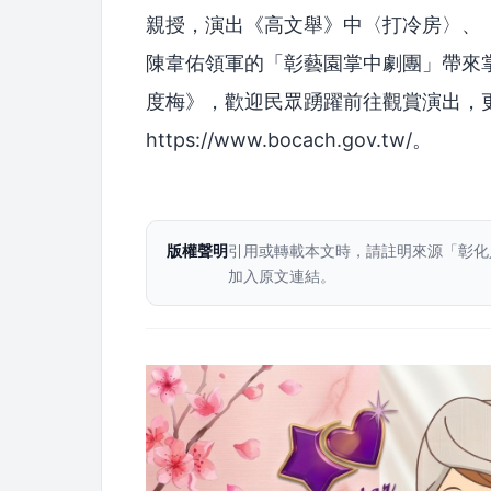
親授，演出《高文舉》中〈打冷房〉、
陳韋佑領軍的「彰藝園掌中劇團」帶來
度梅》，歡迎民眾踴躍前往觀賞演出，
https://www.bocach.gov.tw/。
版權聲明
引用或轉載本文時，請註明來源「彰化
加入原文連結。