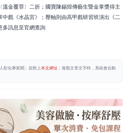
〈溫金覆罪〉二折；國寶陳錫煌傳藝生暨金掌獎得主
掌中戲《水晶宮》；壓軸則由高甲戲研習班演出《二
更多訊息至官網查詢
人彰化事新聞」並附上
本文網址
；複製文章文字時，系統會自動