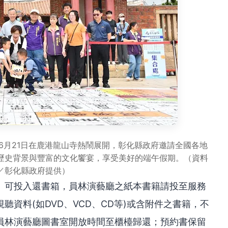
至6月21日在鹿港龍山寺熱鬧展開，彰化縣政府邀請全國各地
歷史背景與豐富的文化饗宴，享受美好的端午假期。（資料
／彰化縣政府提供）
）可投入還書箱，員林演藝廳之紙本書籍請投至服務
資料(如DVD、VCD、CD等)或含附件之書籍，不
員林演藝廳圖書室開放時間至櫃檯歸還；預約書保留