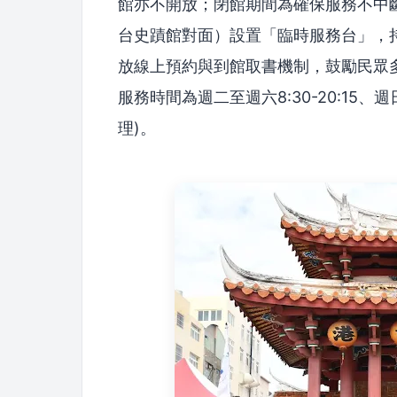
館亦不開放；閉館期間為確保服務不中斷
台史蹟館對面）設置「臨時服務台」，
放線上預約與到館取書機制，鼓勵民眾
服務時間為週二至週六8:30-20:15、週
理)。