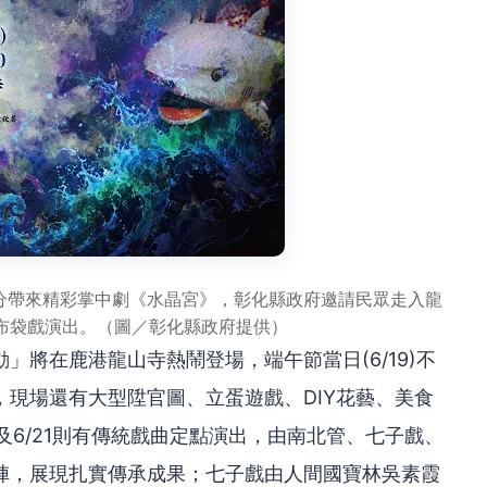
0分帶來精彩掌中劇《水晶宮》，彰化縣政府邀請民眾走入龍
布袋戲演出。（圖／彰化縣政府提供）
」將在鹿港龍山寺熱鬧登場，端午節當日(6/19)不
現場還有大型陞官圖、立蛋遊戲、DIY花藝、美食
及6/21則有傳統戲曲定點演出，由南北管、七子戲、
陣，展現扎實傳承成果；七子戲由人間國寶林吳素霞