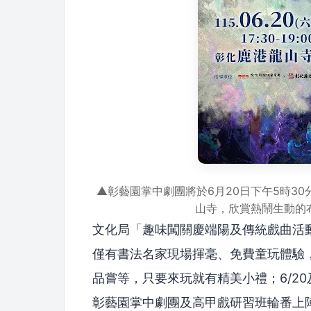
▲彰藝園掌中劇團將於6月20日下午5時3
山寺，欣賞熱鬧生動的
文化局「趣味闖關慶端陽及傳統戲曲活動
僅有書法名家現場揮毫、免費童玩體驗，
品嘗等，只要來玩就有精美小禮；6/20
彰藝園掌中劇團及高甲戲研習班輪番上