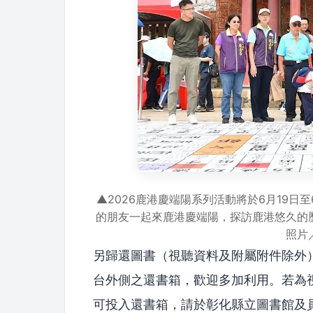
▲2026鹿港慶端陽系列活動將於6月19日
的朋友一起來鹿港慶端陽，探訪鹿港悠久的
照片
另歸還圖書（視聽資料及附屬附件除外
台外側之還書箱，歡迎多加利用。若為視聽
可投入還書箱，請於彰化縣立圖書館及