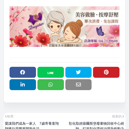
較舊
較新的
愛讓我們成為一家人 7歲寄養童翔
彰化取經薩爾斯堡廢棄物回收中心經
翔將赴荷蘭展開新生活
驗 打造彰化環保治理升級動力