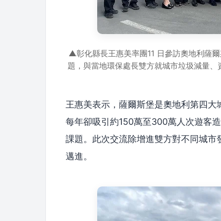
▲彰化縣長王惠美率團11 日參訪奧地利薩爾斯
題，與當地環保處長雙方就城市垃圾減量、
王惠美表示，薩爾斯堡是奧地利第四大城
每年卻吸引約150萬至300萬人次遊
課題。此次交流除增進雙方對不同城市
邁進。