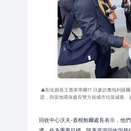
▲彰化縣長王惠美率團11 日參訪奧地利薩爾斯
題，與當地環保處長雙方就城市垃圾減量、
回收中心沃夫-蓋根鮑爾處長表示，他
濟」作為重要目標，隨著資源回收與替