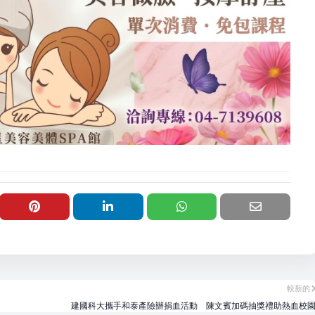
較新的
建國科大攜手和泰產險辦捐血活動 陳文賓加碼抽獎禮助熱血校