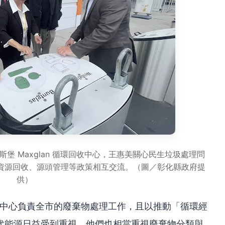
堡 Maxglan 循環回收中心，王惠美關心民生垃圾處理問
資源回收、源頭管理等政策相互交流。（圖／彰化縣政府提
供）
們中心負責全市的廢棄物處理工作，且以推動「循環經
代能源日益受到重視，他們也相當重視廢棄物分類與