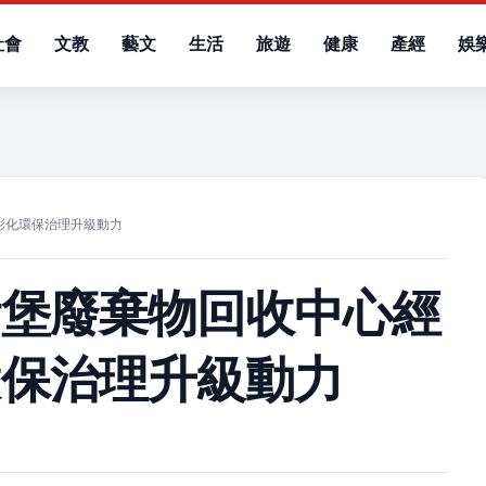
社會
文教
藝文
生活
旅遊
健康
產經
娛
）
彰化環保治理升級動力
斯堡廢棄物回收中心經
環保治理升級動力