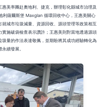
王惠美率團赴奧地利、捷克，辦理彰化縣城市治理及
利薩爾斯堡 Maxglan 循環回收中心，王惠美關心
方就城市垃圾減量、資源回收、源頭管理等政策相互
力實施破袋檢查表示讚許；王惠美則對當地透過源頭
垃圾量的作法表達敬佩，並期盼將其成功經驗轉化為
標永續發展。