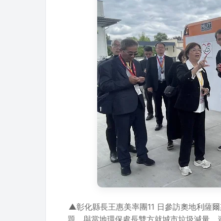
▲彰化縣長王惠美率團11 日參訪奧地利薩爾斯
題，與當地環保處長雙方就城市垃圾減量、