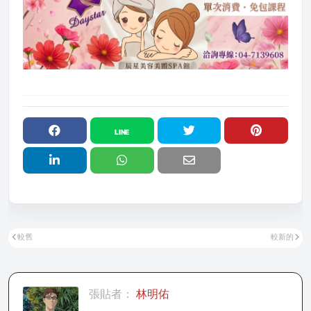
較舊
較新的
張貼者：
林明佑