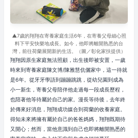
▲7歲的翔翔在寄養家庭生活6年，在寄養父母細心照
料下平安快樂地成長。如今，他即將離開熟悉的台
灣，前往荷蘭展開新的生活。（圖／彰化家扶提供）
翔翔因原生家庭無法照顧，出生後即被安置，一歲
時來到寄養家庭陳文博/陳雅慧伉儷家中，這一待就
是6年。從牙牙學語到蹦蹦跳跳，從幼兒園到成為
小一新生，寄養父母陪伴他走過每一段成長歷程，
也陪著他等待屬於自己的家。漫長等待後，去年終
於傳來好消息，翔翔成功媒合到荷蘭的收養家庭。
得知未來將擁有屬於自己的爸爸媽媽，翔翔既期待
又開心；然而，當他意識到自己也即將離開熟悉的