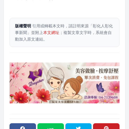
版權聲明
引用或轉載本文時，請註明來源「彰化人彰化
事新聞」並附上
本文網址
；複製文章文字時，系統會自
動加入原文連結。