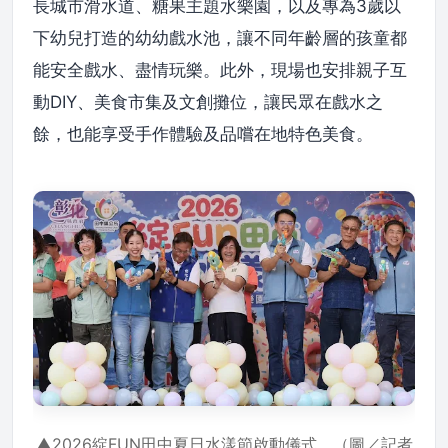
長城市滑水道、糖果主題水樂園，以及專為3歲以
下幼兒打造的幼幼戲水池，讓不同年齡層的孩童都
能安全戲水、盡情玩樂。此外，現場也安排親子互
動DIY、美食市集及文創攤位，讓民眾在戲水之
餘，也能享受手作體驗及品嚐在地特色美食。
▲2026綻FUN田中夏日水漾節啟動儀式。（圖／記者