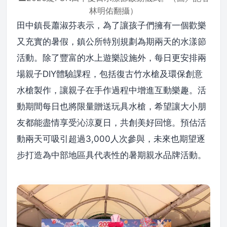
林明佑翻攝）
田中鎮長蕭淑芬表示，為了讓孩子們擁有一個歡樂
又充實的暑假，鎮公所特別規劃為期兩天的水漾節
活動。除了豐富的水上遊樂設施外，每日更安排兩
場親子DIY體驗課程，包括復古竹水槍及環保創意
水槍製作，讓親子在手作過程中增進互動樂趣。活
動期間每日也將限量贈送玩具水槍，希望讓大小朋
友都能盡情享受沁涼夏日，共創美好回憶。預估活
動兩天可吸引超過3,000人次參與，未來也期望逐
步打造為中部地區具代表性的暑期親水品牌活動。