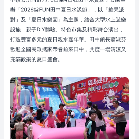
辦「2026綻FUN田中夏日水漾節」，以「糖果派
對」及「夏日水樂園」為主題，結合大型水上遊樂
設施、親子DIY體驗、特色市集及精彩舞台演出，
打造豐富多元的夏日親水嘉年華。田中鎮長蕭淑芬
歡迎全國民眾攜家帶眷前來田中，共度一場清涼又
充滿歡樂的夏日盛會。