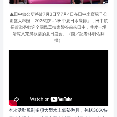
▲田中鎮公所將於7月3日至7月4日在田中米寶親子公
園盛大舉辦「2026綻FUN田中夏日水漾節」，田中鎮
長蕭淑芬歡迎全國民眾攜家帶眷前來田中，共度一場
清涼又充滿歡樂的夏日盛會。（圖／記者林明佑翻
攝）
本次活動規劃多項大型水上氣墊遊具，包括30米特