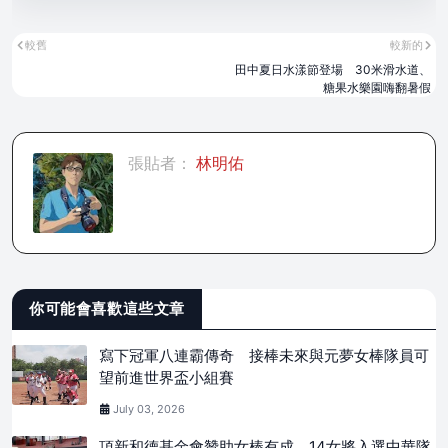
較舊
較新的
田中夏日水漾節登場 30米滑水道、
糖果水樂園嗨翻暑假
張貼者：
林明佑
你可能會喜歡這些文章
寫下冠軍八連霸傳奇 接棒未來與元夢女棒隊員可
望前進世界盃小組賽
July 03, 2026
頂新和德基金會贊助女棒有成 14女將入選中華隊