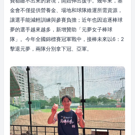
費都繳不出來的窘境，開始伸出援手。幾年來，基
金會不僅提供營養金、場地和球隊維運所需資源，
讓選手能減輕訓練與參賽負擔；近年也因追逐棒球
夢的選手越來越多，新增贊助「元夢女子棒球
隊」。今年全國錦標賽冠軍戰中，接棒未來以6：2
擊退元夢，兩隊分別拿下冠、亞軍。