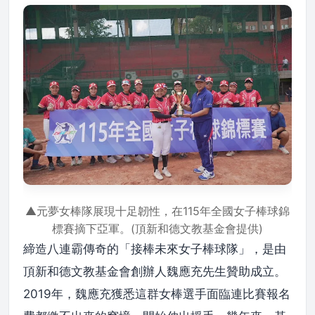
▲元夢女棒隊展現十足韌性，在115年全國女子棒球錦
標賽摘下亞軍。(頂新和德文教基金會提供)
締造八連霸傳奇的「接棒未來女子棒球隊」，是由
頂新和德文教基金會創辦人魏應充先生贊助成立。
2019年，魏應充獲悉這群女棒選手面臨連比賽報名