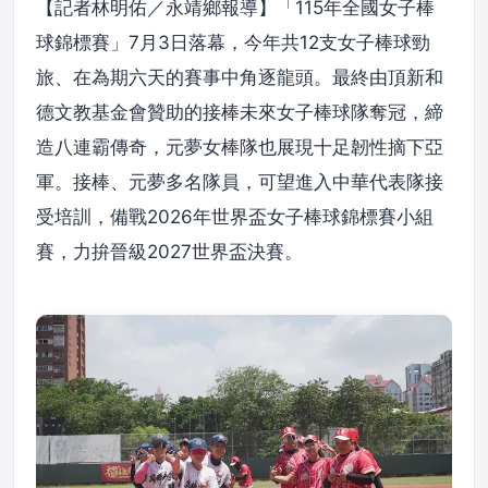
【記者林明佑／永靖鄉報導】「115年全國女子棒
球錦標賽」7月3日落幕，今年共12支女子棒球勁
旅、在為期六天的賽事中角逐龍頭。最終由頂新和
德文教基金會贊助的接棒未來女子棒球隊奪冠，締
造八連霸傳奇，元夢女棒隊也展現十足韌性摘下亞
軍。接棒、元夢多名隊員，可望進入中華代表隊接
受培訓，備戰2026年世界盃女子棒球錦標賽小組
賽，力拚晉級2027世界盃決賽。