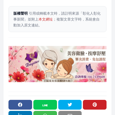
版權聲明
引用或轉載本文時，請註明來源「彰化人彰化
事新聞」並附上
本文網址
；複製文章文字時，系統會自
動加入原文連結。