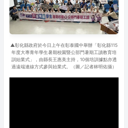
▲彰化縣政府於今日上午在彰泰國中舉辦「彰化縣115
年度大專青年學生暑期校園暨公部門暑期工讀教育培
訓始業式」，由縣長王惠美主持，10個培訓據點亦透
過遠端連線方式參與始業式。（圖／記者林明佑攝）