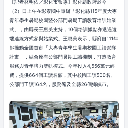
【記者林明佑／彰化市報導】彰化縣政府於今
（2）日上午在彰泰國中舉辦「彰化縣115年度大專
青年學生暑期校園暨公部門暑期工讀教育培訓始業
式」，由縣長王惠美主持，10個培訓據點亦透過遠
端連線方式參與始業式。王惠美表示，縣府自111年
起推動全國首創「大專青年學生暑期校園工讀營隊
計畫」，結合原有公部門暑期工讀機制，打造教育
服務與青年培力雙軌模式。今年投入4,556萬元經
費，提供664個工讀名額，其中校園工讀500名、
公部門工讀164名，服務遍及全縣26個鄉鎮市。