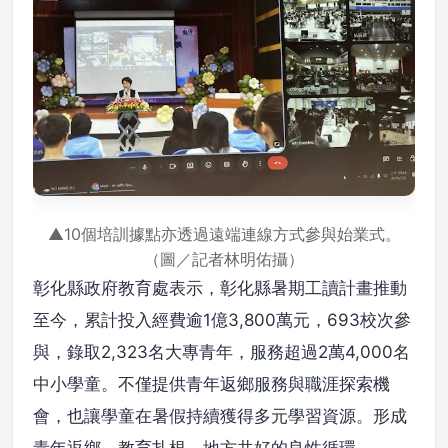
▲10個培訓據點亦透過遠端連線方式參與始業式。
（圖／記者林明佑攝）
彰化縣政府教育處表示，彰化縣暑期工讀計畫推動
至今，累計投入經費逾1億3,800萬元，693校次參
與，錄取2,323名大專青年，服務超過2萬4,000名
中小學童。不僅提供青年返鄉服務與職涯探索機
會，也讓學童在暑假持續獲得多元學習資源。形成
青年返鄉、教育扎根、地方共好的良性循環。