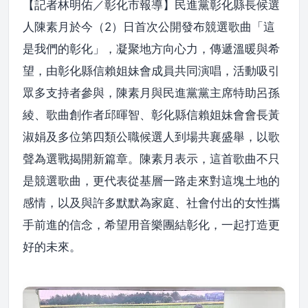
【記者林明佑／彰化市報導】民進黨彰化縣長候選
人陳素月於今（2）日首次公開發布競選歌曲「這
是我們的彰化」，凝聚地方向心力，傳遞溫暖與希
望，由彰化縣信賴姐妹會成員共同演唱，活動吸引
眾多支持者參與，陳素月與民進黨黨主席特助呂孫
綾、歌曲創作者邱暉智、彰化縣信賴姐妹會會長黃
淑娟及多位第四類公職候選人到場共襄盛舉，以歌
聲為選戰揭開新篇章。陳素月表示，這首歌曲不只
是競選歌曲，更代表從基層一路走來對這塊土地的
感情，以及與許多默默為家庭、社會付出的女性攜
手前進的信念，希望用音樂團結彰化，一起打造更
好的未來。