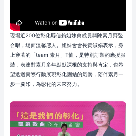
現場近200位彰化縣信賴姐妹會成員與陳素月齊聲
合唱，場面溫馨感人。姐妹會會長黃淑娟表示，身
上穿著的「team 素月」T恤，是特別訂製的應援服
裝，表達對素月多年默默深根的支持與肯定，也希
望透過實際行動展現彰化團結的氣勢，陪伴素月一
步一腳印，為彰化的未來努力。