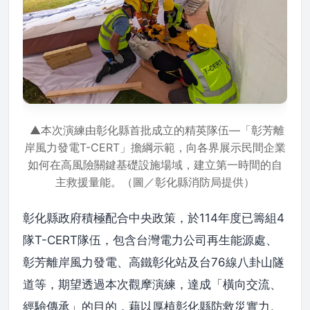
▲本次演練由彰化縣首批成立的精英隊伍—「彰芳離
岸風力發電T-CERT」擔綱示範，向各界展示民間企業
如何在高風險關鍵基礎設施場域，建立第一時間的自
主救援量能。（圖／彰化縣消防局提供）
彰化縣政府積極配合中央政策，於114年度已籌組4
隊T-CERT隊伍，包含台灣電力公司再生能源處、
彰芳離岸風力發電、高鐵彰化站及台76線八卦山隧
道等，期望透過本次觀摩演練，達成「橫向交流、
經驗傳承」的目的，藉以厚植彰化縣防救災實力。