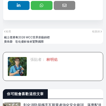
較舊
較新的
戴士傑勇奪2026 WCC世界廚藝錦標
賽殊榮 彰化優鮮食材驚艷國際
張貼者：
林明佑
你可能會喜歡這些文章
彰化消防局攜手瓦斯業者強化安全複訓 落實配送