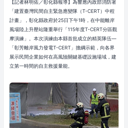
【記者林明佑／彰化縣報導】為響應內政部消防署
「建置臺灣民間自主緊急應變隊（T-CERT）中程
計畫」，彰化縣政府於25日下午1時，在中能離岸
風場陸上升壓站隆重舉行「115年度T-CERT分區觀
摩演練」。本次演練由本縣首批成立的精英隊伍—
「彰芳離岸風力發電T-CERT」擔綱示範，向各界
展示民間企業如何在高風險關鍵基礎設施場域，建
立第一時間的自主救援量能。