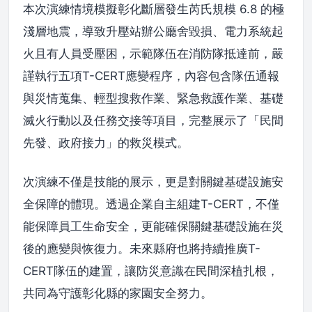
本次演練情境模擬彰化斷層發生芮氏規模 6.8 的極
淺層地震，導致升壓站辦公廳舍毀損、電力系統起
火且有人員受壓困，示範隊伍在消防隊抵達前，嚴
謹執行五項T-CERT應變程序，內容包含隊伍通報
與災情蒐集、輕型搜救作業、緊急救護作業、基礎
滅火行動以及任務交接等項目，完整展示了「民間
先發、政府接力」的救災模式。
次演練不僅是技能的展示，更是對關鍵基礎設施安
全保障的體現。透過企業自主組建T-CERT，不僅
能保障員工生命安全，更能確保關鍵基礎設施在災
後的應變與恢復力。未來縣府也將持續推廣T-
CERT隊伍的建置，讓防災意識在民間深植扎根，
共同為守護彰化縣的家園安全努力。