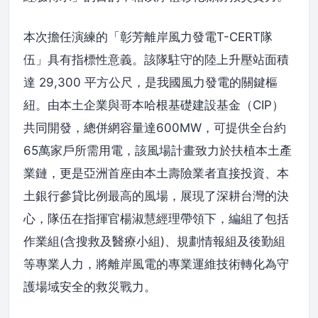
本次擔任演練的「彰芳離岸風力發電T-CERT隊
伍」具有指標性意義。該隊駐守的陸上升壓站面積
達 29,300 平方公尺，是我國風力發電的關鍵樞
紐。由本土企業與哥本哈根基礎建設基金（CIP）
共同開發，總併網容量達600MW，可提供全台約
65萬家戶所需用電，該風場計畫致力於扶植本土產
業鏈，更是亞洲首座由本土壽險業者直接投資、本
土銀行參貸比例最高的風場，展現了深耕台灣的決
心，隊伍在指揮官楊淑慧經理帶領下，編組了包括
作業組(含搜救及醫療小組)、規劃情報組及後勤組
等專業人力，將離岸風電的專業運維技術轉化為守
護場域安全的救災戰力。