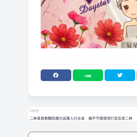
較舊
二林基督教醫院擴大認養人行步道 攜手守護環境打造宜居二林