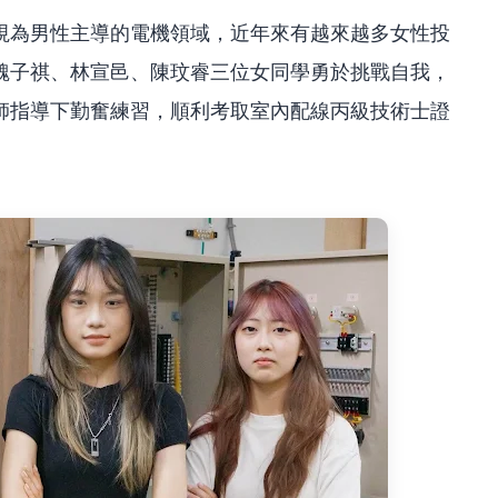
視為男性主導的電機領域，近年來有越來越多女性投
魏子祺、林宣邑、陳玟睿三位女同學勇於挑戰自我，
師指導下勤奮練習，順利考取室內配線丙級技術士證