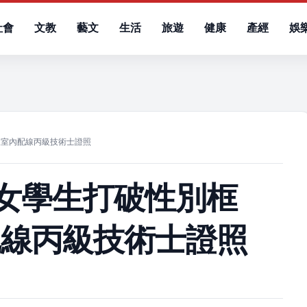
社會
文教
藝文
生活
旅遊
健康
產經
娛
）
取室內配線丙級技術士證照
女學生打破性別框
配線丙級技術士證照