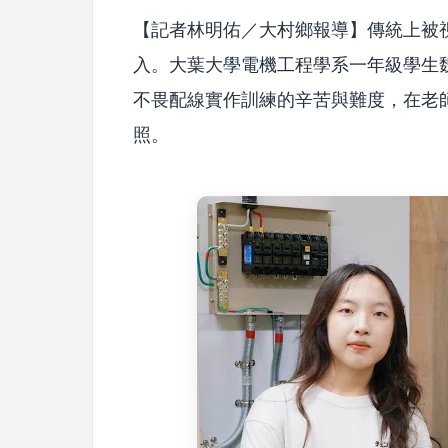
【記者林明佑／大村鄉報導】傳統上被
入。大葉大學電機工程學系一年級學生
不畏配線實作訓練的辛苦與難度，在老
照。