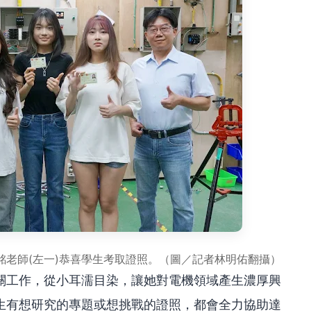
銘老師(左一)恭喜學生考取證照。（圖／記者林明佑翻攝）
關工作，從小耳濡目染，讓她對電機領域產生濃厚興
生有想研究的專題或想挑戰的證照，都會全力協助達