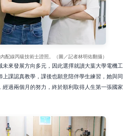
室內配線丙級技術士證照。（圖／記者林明佑翻攝）
域未來發展方向多元，因此選擇就讀大葉大學電機工
師上課認真教學，課後也願意陪伴學生練習，她與同
，經過兩個月的努力，終於順利取得人生第一張國家