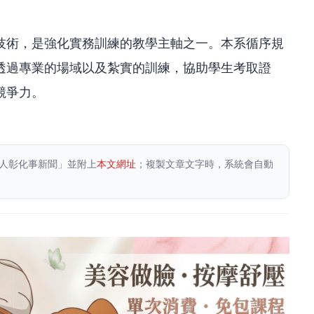
技術，是強化實務訓練的教學主軸之一。本系循序規
透過專業的場域以及紮實的訓練，協助學生考取證
競爭力。
人彰化事新聞」並附上
本文網址
；複製文章文字時，系統會自動