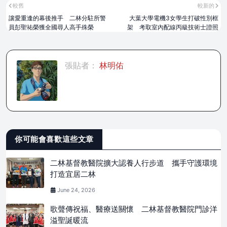
較舊
較新的
讓愛重逢的幕後推手 二林分駐所警
大葉大學電機3女學生打破性別框
員彭聖祐榮獲全國尋人高手殊榮
架 考取室內配線丙級技術士證照
張貼者：
林明佑
你可能會喜歡這些文章
二林基督教醫院擴大認養人行步道 攜手守護環境
打造宜居二林
June 24, 2026
歌聲傳祝福、醫療送關懷 二林基督教醫院門診洋
溢聖誕暖流