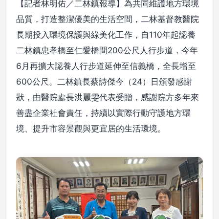
【記者林明佑／二林鎮報導】為共同維護地方環境
品質，打造整潔優美的生活空間，二林基督教醫院
長期投入環境保護與綠美化工作，自110年起認養
二林鎮忠孝橋至仁愛橋間200公尺人行步道，今年
6月再擴大認養人行步道延伸至信義橋，全長增至
600公尺。二林鎮長蔡詩傑今（24）日頒發感謝
狀，由醫院處長洪麗雯代表受贈，感謝院方多年來
善盡企業社會責任，持續以實際行動守護地方環
境、提升市容景觀與更宜居的生活環境。