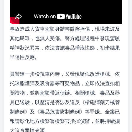
事故造成大貨車駕駛身體輕微擦挫傷，現場未波及
其他民眾，也無人受傷。警方處理過程中發現駕駛
精神狀況異常，依法實施毒品唾液快篩，初步結果
呈陽性反應。
員警進一步檢視車內時，又發現疑似改造槍械、依
托咪酯煙彈及吸食器等可疑物品，立即依法查扣相
關證物，並將駕駛帶返偵辦。相關槍械、毒品及器
具已送驗，以釐清是否涉及違反《槍砲彈藥刀械管
制條例》及《毒品危害防制條例》等罪嫌。全案已
報請彰化地方檢察署檢察官指揮偵辦，並將持續擴
大追查案情來源。