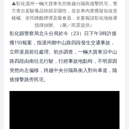
▲彰化溪州一輛大貨車失控衝越分隔島撞擊民宅，警
方查出駕駛毒品快篩呈陽性，並在車內查獲疑似改造
槍械、依托咪酯煙彈及吸食器，全案報請彰化地檢署
指揮偵辦。（圖／民眾提供）
彰化縣警察局北斗分局於今（23）日下午3時許接
獲110報案，指溪州鄉中山路四段發生交通事故，
立即派員前往處理。初步調查，一輛大貨車沿中山
路四段由南往北行駛，行經事故地點時，不明原因
突然向左偏移，跨越中央分隔島衝入對向車道，隨
後撞擊路旁民宅。