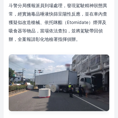
斗警分局獲報派員到場處理，發現駕駛精神狀態異
常，經實施毒品唾液快篩呈陽性反應，並在車內查
獲疑似改造槍械、依托咪酯（Etomidate）煙彈及
吸食器等物品，當場依法查扣，並將駕駛帶回偵
辦，全案報請彰化地檢署指揮偵辦。