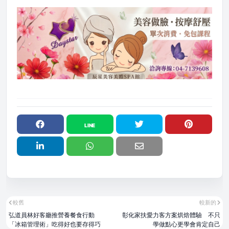
較舊
較新的
弘道員林好客廳推營養餐食行動
彰化家扶愛力客方案烘焙體驗 不只
「冰箱管理術」吃得好也要存得巧
學做點心更學會肯定自己