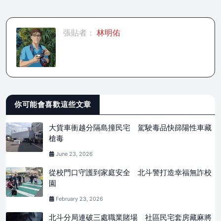
張貼者：
林明佑
你可能會喜歡這些文章
大貨車衝越分隔島撞民宅 駕駛毒品快篩陽性車藏
槍毒
June 23, 2026
從校門口守護到家庭安全 北斗警打造幸福無詐校
園
February 23, 2026
北斗分局連破三處職業賭場 社區民宅套房藏麻將