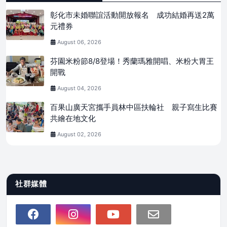
彰化市未婚聯誼活動開放報名 成功結婚再送2萬
元禮券
August 06, 2026
芬園米粉節8/8登場！秀蘭瑪雅開唱、米粉大胃王
開戰
August 04, 2026
百果山廣天宮攜手員林中區扶輪社 親子寫生比賽
共繪在地文化
August 02, 2026
社群媒體