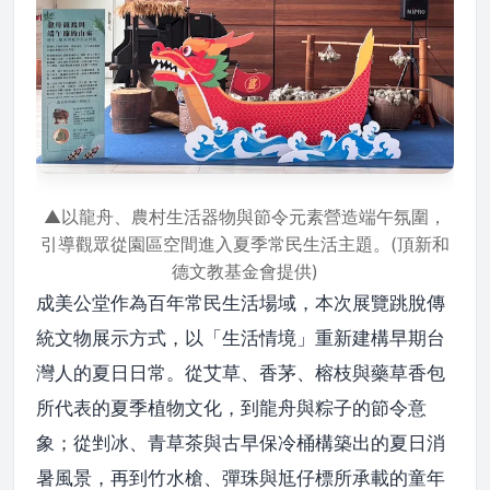
▲以龍舟、農村生活器物與節令元素營造端午氛圍，
引導觀眾從園區空間進入夏季常民生活主題。(頂新和
德文教基金會提供)
成美公堂作為百年常民生活場域，本次展覽跳脫傳
統文物展示方式，以「生活情境」重新建構早期台
灣人的夏日日常。從艾草、香茅、榕枝與藥草香包
所代表的夏季植物文化，到龍舟與粽子的節令意
象；從剉冰、青草茶與古早保冷桶構築出的夏日消
暑風景，再到竹水槍、彈珠與尪仔標所承載的童年