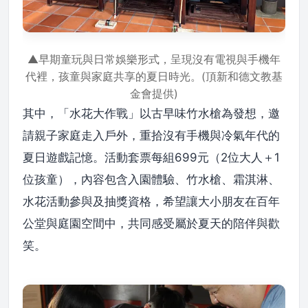
▲早期童玩與日常娛樂形式，呈現沒有電視與手機年
代裡，孩童與家庭共享的夏日時光。(頂新和德文教基
金會提供)
其中，「水花大作戰」以古早味竹水槍為發想，邀
請親子家庭走入戶外，重拾沒有手機與冷氣年代的
夏日遊戲記憶。活動套票每組699元（2位大人＋1
位孩童），內容包含入園體驗、竹水槍、霜淇淋、
水花活動參與及抽獎資格，希望讓大小朋友在百年
公堂與庭園空間中，共同感受屬於夏天的陪伴與歡
笑。