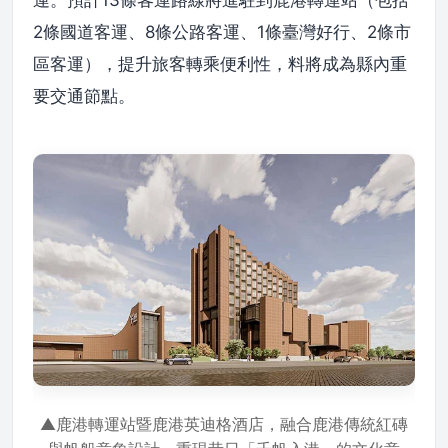
運。預計13條客運路線將進駐到鹿港轉運站（包括
2條國道客運、8條公路客運、1條臺灣好行、2條市
區客運），提升旅客轉乘便利性，料將成為縣內重
要交通節點。
▲鹿港轉運站暨鹿港英迪格酒店，融合鹿港傳統紅磚