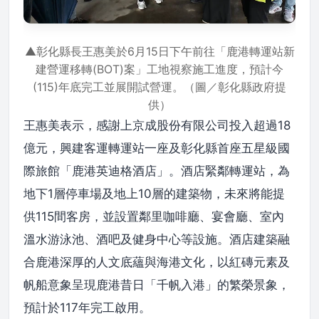
▲彰化縣長王惠美於6月15日下午前往「鹿港轉運站新
建營運移轉(BOT)案」工地視察施工進度，預計今
(115)年底完工並展開試營運。（圖／彰化縣政府提
供）
王惠美表示，感謝上京成股份有限公司投入超過18
億元，興建客運轉運站一座及彰化縣首座五星級國
際旅館「鹿港英迪格酒店」。酒店緊鄰轉運站，為
地下1層停車場及地上10層的建築物，未來將能提
供115間客房，並設置鄰里咖啡廳、宴會廳、室內
溫水游泳池、酒吧及健身中心等設施。酒店建築融
合鹿港深厚的人文底蘊與海港文化，以紅磚元素及
帆船意象呈現鹿港昔日「千帆入港」的繁榮景象，
預計於117年完工啟用。