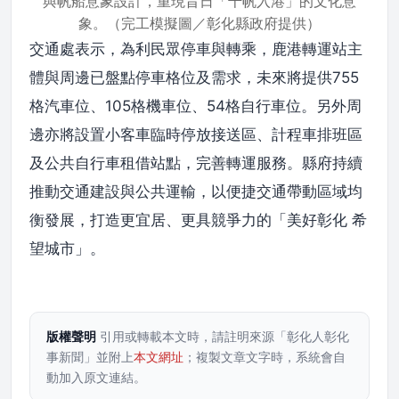
與帆船意象設計，重現昔日「千帆入港」的文化意
象。（完工模擬圖／彰化縣政府提供）
交通處表示，為利民眾停車與轉乘，鹿港轉運站主
體與周邊已盤點停車格位及需求，未來將提供755
格汽車位、105格機車位、54格自行車位。另外周
邊亦將設置小客車臨時停放接送區、計程車排班區
及公共自行車租借站點，完善轉運服務。縣府持續
推動交通建設與公共運輸，以便捷交通帶動區域均
衡發展，打造更宜居、更具競爭力的「美好彰化 希
望城市」。
版權聲明
引用或轉載本文時，請註明來源「彰化人彰化
事新聞」並附上
本文網址
；複製文章文字時，系統會自
動加入原文連結。