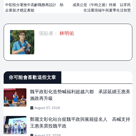
中彰投分署推中高齡職務再設計 助
成美公堂《午時之後》特展 以常民
企業留才穩定產能
生活重現端午與夏季生活智慧
張貼者：
林明佑
你可能會喜歡這些文章
魏平政彰化造勢喊福利超越六都 承諾延續王惠美
施政再升級
August 07, 2026
鄭麗文彰化站台挺魏平政與黨籍提名人 高喊支持
王惠美票投魏平政
August 03, 2026