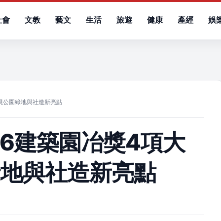
社會
文教
藝文
生活
旅遊
健康
產經
娛
）
展現公園綠地與社造新亮點
26建築園冶獎4項大
綠地與社造新亮點