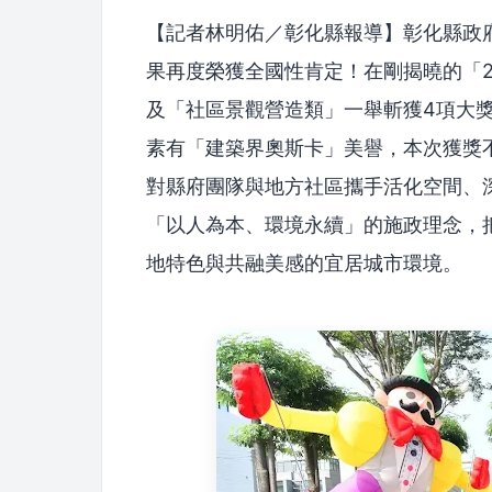
【記者林明佑／彰化縣報導】彰化縣政
果再度榮獲全國性肯定！在剛揭曉的「2
及「社區景觀營造類」一舉斬獲4項大
素有「建築界奧斯卡」美譽，本次獲獎
對縣府團隊與地方社區攜手活化空間、
「以人為本、環境永續」的施政理念，
地特色與共融美感的宜居城市環境。