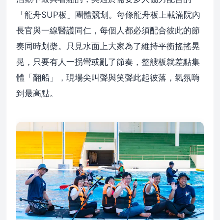
「龍舟SUP板」團體競划。每條龍舟板上載滿院內
長官與一線醫護同仁，每個人都必須配合彼此的節
奏同時划槳。只見水面上大家為了維持平衡搖搖晃
晃，只要有人一拐彎或亂了節奏，整艘板就差點集
體「翻船」，現場尖叫聲與笑聲此起彼落，氣氛嗨
到最高點。