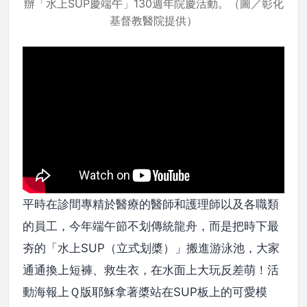
辦「水上SUP慶端午」130週年院慶活動。（圖／彰化
基督教醫院提供）
平時在診間專精於醫療的醫師和護理師以及各職類
的員工，今年端午節不划傳統龍舟，而是把時下最
夯的「水上SUP（立式划槳）」搬進游泳池，大家
通通換上短褲、救生衣，在水面上大玩反差萌！活
動海報上Ｑ版耶穌拿著槳站在SUP板上的可愛模