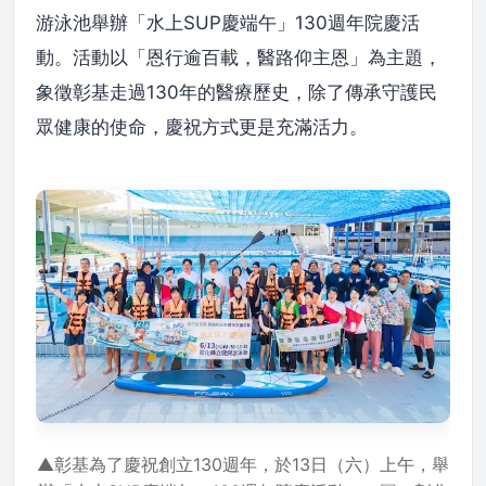
游泳池舉辦「水上SUP慶端午」130週年院慶活
動。活動以「恩行逾百載，醫路仰主恩」為主題，
象徵彰基走過130年的醫療歷史，除了傳承守護民
眾健康的使命，慶祝方式更是充滿活力。
▲彰基為了慶祝創立130週年，於13日（六）上午，舉