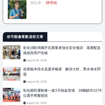
張貼者：
林明佑
你可能會喜歡這些文章
彰化消防局攜手瓦斯業者強化安全複訓 落實配送
換裝與用戶安檢
August 06, 2026
改善板本排水及護岸橋梁 解決大村、秀水淹水問
題
August 06, 2026
彰化縣民運動會一連3天熱血登場 26鄉鎮市2279
位選手齊聚競技
August 05, 2026