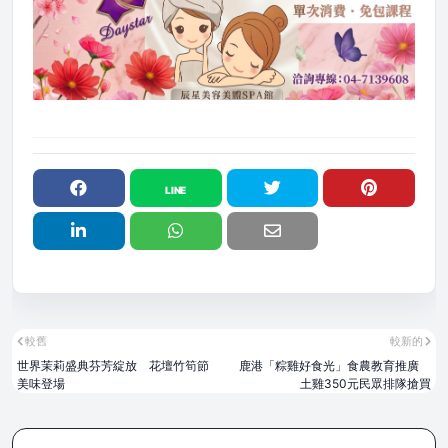
較舊
較新的
世界茉莉盛典芬芳綻放 花壇竹筍節
鹿港「粽雞好食光」食農教育推廣
美味登場
土雞350元民眾排隊搶買