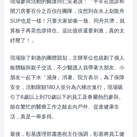
現場參與活動的醫護同仁笑著說：「平常在急診和
開刀房要百分之百信任團隊，沒想到在水上划龍舟
SUP也是一樣！只要大家節奏一致、同舟共濟，就
算板子再晃也撐得住。這比值班還要刺激，真的太
紓壓了！」
現場除了刺激的團體競划，主辦單位也規劃了個人
板體驗與親子交流，不少醫護人員帶著大朋友、小
朋友一起下水「濕身」消暑。院方表示，為了保障
安全，活動限額180人並分為六梯次進行，現場吸
引了6歲以上到70歲以下的員工及眷屬熱烈參與。
能在繁忙的醫療工作之餘走向戶外、促進健康生
活，真是一舉多得。
最後，彰基護理部蕭惠祝主任強調，彰基將員工健