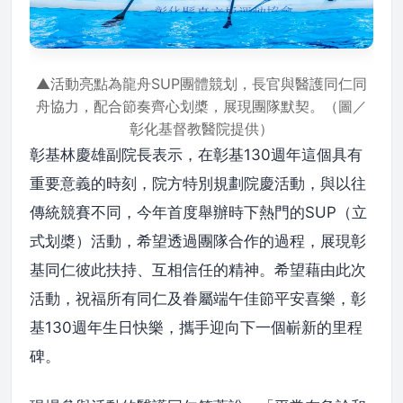
▲活動亮點為龍舟SUP團體競划，長官與醫護同仁同
舟協力，配合節奏齊心划槳，展現團隊默契。（圖／
彰化基督教醫院提供）
彰基林慶雄副院長表示，在彰基130週年這個具有
重要意義的時刻，院方特別規劃院慶活動，與以往
傳統競賽不同，今年首度舉辦時下熱門的SUP（立
式划槳）活動，希望透過團隊合作的過程，展現彰
基同仁彼此扶持、互相信任的精神。希望藉由此次
活動，祝福所有同仁及眷屬端午佳節平安喜樂，彰
基130週年生日快樂，攜手迎向下一個嶄新的里程
碑。