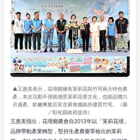
▲王惠美表示，花壇鄉擁有茉莉花與竹筍兩大特色農
產，本次活動不僅能感受茉莉花香文化，也能品嚐六
月盛產、鮮嫩爽脆且富含膳食纖維的優質竹筍。（圖
／彰化縣政府提供）
王惠美指出，花壇鄉農會自2013年以「茉莉花壇」
品牌帶動產業轉型，堅持生產農藥零檢出的茉莉