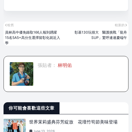
較舊
較新的
員林高中優免錄取166人報到踴躍
彰基130玩很大 醫護挑戰「龍舟
15名5A5+高分生選擇留彰化就近入
SUP」驚呼連連慶端午
學
張貼者：
林明佑
你可能會喜歡這些文章
世界茉莉盛典芬芳綻放 花壇竹筍節美味登場
June 13, 2026