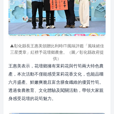
▲彰化縣長王惠美頒贈比利時ITI風味評鑑「風味絕佳
三星獎章」紅榜予花壇鄉農會。（圖／彰化縣政府提
供）
王惠美表示，花壇鄉擁有茉莉花與竹筍兩大特色農
產，本次活動不僅能感受茉莉花香文化，也能品嚐
六月盛產、鮮嫩爽脆且富含膳食纖維的優質竹筍。
透過食農教育、文化體驗及闖關活動，帶領大家親
身感受花壇的花筍魅力。