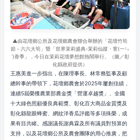
▲由花壇鄉公所及花壇鄉農會聯合舉辦的「花壇竹筍
節－六六大筍」暨「世界茉莉盛典-茉莉仙蹤・窨(一ㄣ
ˋ)香季」，今日在茉莉花壇夢想館熱鬧舉行。（圖／彰
化縣政府提供）
王惠美進一步指出，在陳理事長、林常務監事及顧
總幹事的帶領下，花壇鄉農會於2025年屢創佳績，
連續5屆榮獲農業部農金獎「營運卓越獎」、全國
十大綠色照顧優良典範獎、彰化百大商品金質獎及
彰化縣龍眼蜂蜜、網紋洋香瓜評鑑等多項殊榮，成
果有目共睹。感謝議長謝典霖及所有議員對預算的
支持，以及花壇鄉公所及農會團隊的用心推廣，把