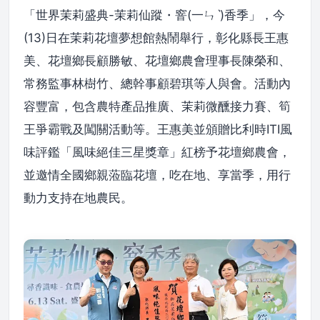
「世界茉莉盛典-茉莉仙蹤・窨(一ㄣˋ)香季」，今
(13)日在茉莉花壇夢想館熱鬧舉行，彰化縣長王惠
美、花壇鄉長顧勝敏、花壇鄉農會理事長陳榮和、
常務監事林樹竹、總幹事顧碧琪等人與會。活動內
容豐富，包含農特產品推廣、茉莉微醺接力賽、筍
王爭霸戰及闖關活動等。王惠美並頒贈比利時ITI風
味評鑑「風味絕佳三星獎章」紅榜予花壇鄉農會，
並邀情全國鄉親蒞臨花壇，吃在地、享當季，用行
動力支持在地農民。