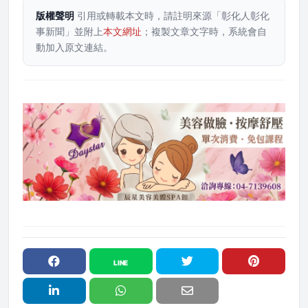
版權聲明
引用或轉載本文時，請註明來源「彰化人彰化
事新聞」並附上
本文網址
；複製文章文字時，系統會自
動加入原文連結。