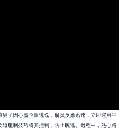
該男子因心虛企圖逃逸，翁員反應迅速，立即運用平
柔道壓制技巧將其控制，防止脫逃。過程中，熱心路