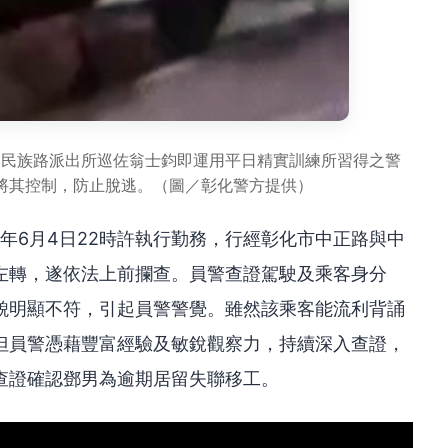
局民族路派出所巡佐翁士鈞即運用平日精實訓練所習得之警
將其控制，防止脫逃。（圖／彰化警方提供）
5年6月4日22時許執行勤務，行經彰化市中正路與中
左轉，遂依法上前攔查。員警查證駕駛及乘客身分
貌明顯不符，引起員警警覺。雖然該乘客能流利背誦
但員警憑藉豐富經驗及敏銳觀察力，持續深入查證，
查證確認鄧男為逾期居留失聯移工。