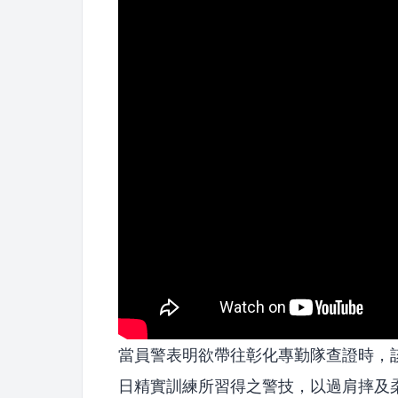
當員警表明欲帶往彰化專勤隊查證時，
日精實訓練所習得之警技，以過肩摔及