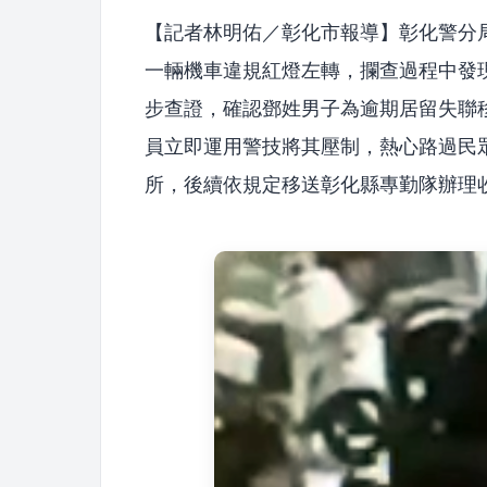
【記者林明佑／彰化市報導】彰化警分
一輛機車違規紅燈左轉，攔查過程中發
步查證，確認鄧姓男子為逾期居留失聯
員立即運用警技將其壓制，熱心路過民
所，後續依規定移送彰化縣專勤隊辦理