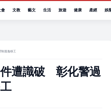
社會
文教
藝文
生活
旅遊
健康
產經
娛
）
壓制逃逸移工
證件遭識破 彰化警過
移工