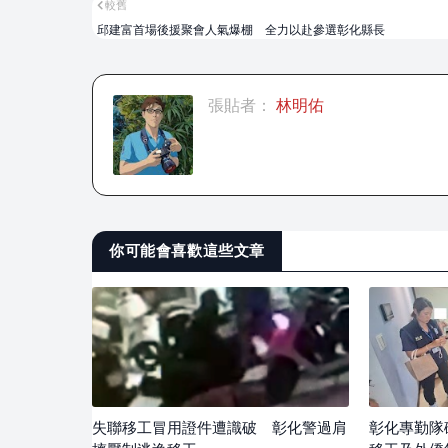
較舊
邱建富首場後援聚會人氣爆棚 全力以赴參選彰化縣長
張貼者：
林明佑
你可能會喜歡這些文章
失聯移工冒用證件遭識破 彰化警過肩
彰化專勤隊