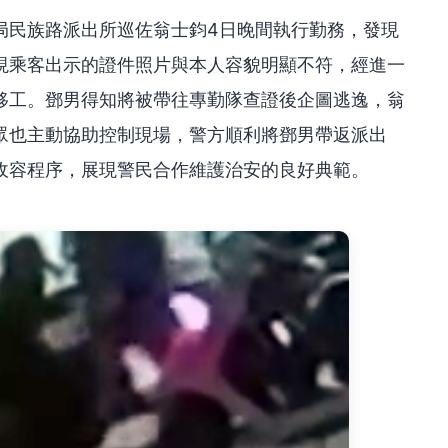
局民族路派出所巡佐翁士鈞4日晚間執行勤務，發現
現乘客出示的證件照片與本人容貌明顯不符，經進一
移工。鄧男得知將被帶往專勤隊查證後企圖逃逸，翁
眾也主動協助控制現場，警方順利將鄧男帶返派出
收容程序，展現警民合作維護治安的良好典範。