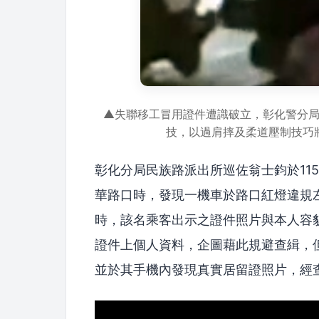
▲失聯移工冒用證件遭識破立，彰化警分
技，以過肩摔及柔道壓制技巧
彰化分局民族路派出所巡佐翁士鈞於11
華路口時，發現一機車於路口紅燈違規
時，該名乘客出示之證件照片與本人容
證件上個人資料，企圖藉此規避查緝，
並於其手機內發現真實居留證照片，經