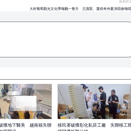
較新的
大村葡萄觀光文化季嗨翻一整天 王識賢、蕭煌奇仲夏演唱會嗨
破獲地下醫美 越南籍失聯
移民署破獲彰化私菸工廠 失聯移工