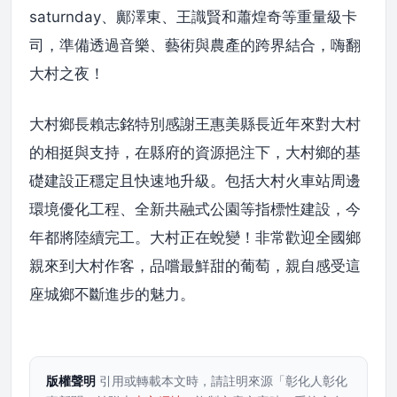
saturnday、鄺澤東、王識賢和蕭煌奇等重量級卡
司，準備透過音樂、藝術與農產的跨界結合，嗨翻
大村之夜！
大村鄉長賴志銘特別感謝王惠美縣長近年來對大村
的相挺與支持，在縣府的資源挹注下，大村鄉的基
礎建設正穩定且快速地升級。包括大村火車站周邊
環境優化工程、全新共融式公園等指標性建設，今
年都將陸續完工。大村正在蛻變！非常歡迎全國鄉
親來到大村作客，品嚐最鮮甜的葡萄，親自感受這
座城鄉不斷進步的魅力。
版權聲明
引用或轉載本文時，請註明來源「彰化人彰化