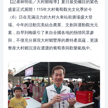
【記者林明佑／大村鄉報導】夏日最受矚目的紫色
盛宴正式展開！115年大村葡萄觀光文化季於今
（6）日在充滿活力的大村火車站前廣場盛大登
場。今年的活動完美結合農業、文創與運動觀光元
素，自早到晚吸引了來自全國各地的熱情民眾參
與，不僅充分展現大村鄉豐厚的農特產底蘊，更讓
整座大村鄉沉浸在濃濃的葡萄香與歡樂氣氛中。