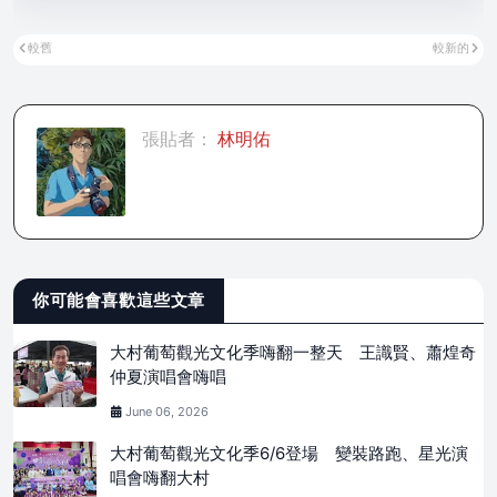
較舊
較新的
張貼者：
林明佑
你可能會喜歡這些文章
大村葡萄觀光文化季嗨翻一整天 王識賢、蕭煌奇
仲夏演唱會嗨唱
June 06, 2026
大村葡萄觀光文化季6/6登場 變裝路跑、星光演
唱會嗨翻大村