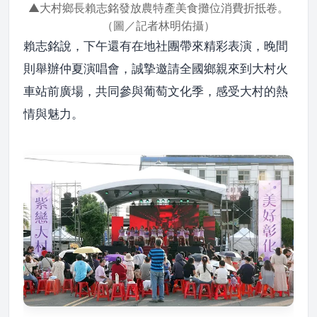
▲大村鄉長賴志銘發放農特產美食攤位消費折抵卷。
（圖／記者林明佑攝）
賴志銘說，下午還有在地社團帶來精彩表演，晚間
則舉辦仲夏演唱會，誠摯邀請全國鄉親來到大村火
車站前廣場，共同參與葡萄文化季，感受大村的熱
情與魅力。