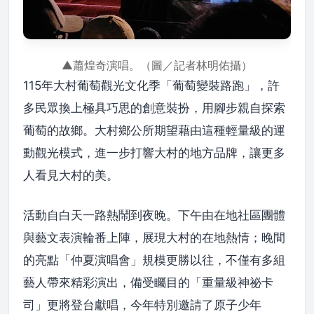
▲蕭煌奇演唱。（圖／記者林明佑攝）
115年大村葡萄觀光文化季「葡萄變裝路跑」，許
多民眾換上極具巧思的創意裝扮，用腳步親自探索
葡萄的故鄉。大村鄉公所期望藉由這種輕量級的運
動觀光模式，進一步打響大村的地方品牌，讓更多
人看見大村的美。
活動自白天一路熱鬧到夜晚。下午由在地社區團體
與藝文表演輪番上陣，展現大村的在地熱情；晚間
的亮點「仲夏演唱會」規模更勝以往，不僅有多組
藝人帶來精彩演出，備受矚目的「重量級神祕卡
司」更將登台獻唱，今年特別邀請了原子少年