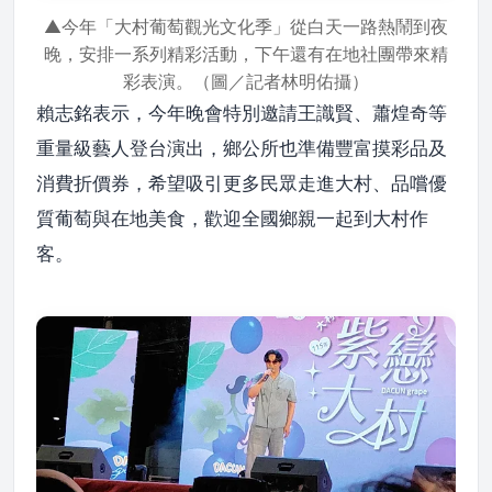
▲今年「大村葡萄觀光文化季」從白天一路熱鬧到夜
晚，安排一系列精彩活動，下午還有在地社團帶來精
彩表演。（圖／記者林明佑攝）
賴志銘表示，今年晚會特別邀請王識賢、蕭煌奇等
重量級藝人登台演出，鄉公所也準備豐富摸彩品及
消費折價券，希望吸引更多民眾走進大村、品嚐優
質葡萄與在地美食，歡迎全國鄉親一起到大村作
客。