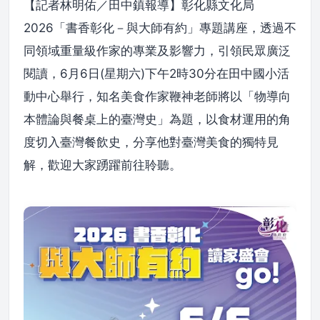
【記者林明佑／田中鎮報導】彰化縣文化局
2026「書香彰化－與大師有約」專題講座，透過不
同領域重量級作家的專業及影響力，引領民眾廣泛
閱讀，6月6日(星期六)下午2時30分在田中國小活
動中心舉行，知名美食作家鞭神老師將以「物導向
本體論與餐桌上的臺灣史」為題，以食材運用的角
度切入臺灣餐飲史，分享他對臺灣美食的獨特見
解，歡迎大家踴躍前往聆聽。