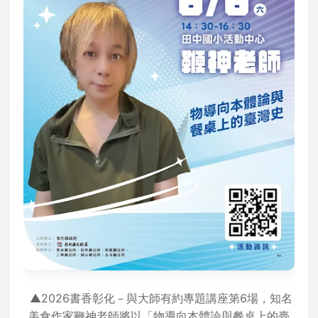
▲2026書香彰化－與大師有約專題講座第6場，知名
美食作家鞭神老師將以「物導向本體論與餐桌上的臺