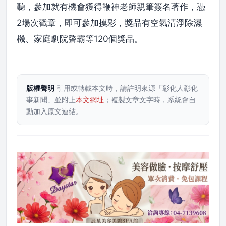
聽，參加就有機會獲得鞭神老師親筆簽名著作，憑
2場次戳章，即可參加摸彩，獎品有空氣清淨除濕
機、家庭劇院聲霸等120個獎品。
版權聲明
引用或轉載本文時，請註明來源「彰化人彰化
事新聞」並附上
本文網址
；複製文章文字時，系統會自
動加入原文連結。