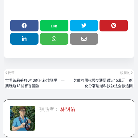
較舊
較新的
世界茉莉盛典6/13彰化花壇登場 一
欠繳牌照稅與交通罰鍰近15萬元 彰
票玩透13關窨香冒險
化分署透過科技執法全數追回
張貼者：
林明佑