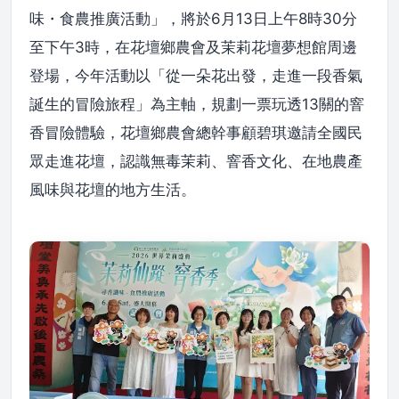
味・食農推廣活動」，將於6月13日上午8時30分
至下午3時，在花壇鄉農會及茉莉花壇夢想館周邊
登場，今年活動以「從一朵花出發，走進一段香氣
誕生的冒險旅程」為主軸，規劃一票玩透13關的窨
香冒險體驗，花壇鄉農會總幹事顧碧琪邀請全國民
眾走進花壇，認識無毒茉莉、窨香文化、在地農產
風味與花壇的地方生活。