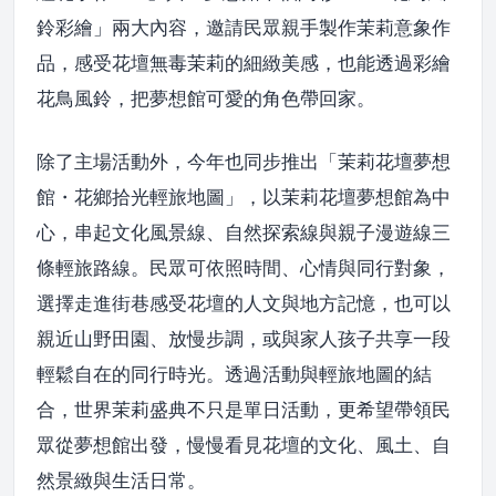
鈴彩繪」兩大內容，邀請民眾親手製作茉莉意象作
品，感受花壇無毒茉莉的細緻美感，也能透過彩繪
花鳥風鈴，把夢想館可愛的角色帶回家。
除了主場活動外，今年也同步推出「茉莉花壇夢想
館・花鄉拾光輕旅地圖」，以茉莉花壇夢想館為中
心，串起文化風景線、自然探索線與親子漫遊線三
條輕旅路線。民眾可依照時間、心情與同行對象，
選擇走進街巷感受花壇的人文與地方記憶，也可以
親近山野田園、放慢步調，或與家人孩子共享一段
輕鬆自在的同行時光。透過活動與輕旅地圖的結
合，世界茉莉盛典不只是單日活動，更希望帶領民
眾從夢想館出發，慢慢看見花壇的文化、風土、自
然景緻與生活日常。