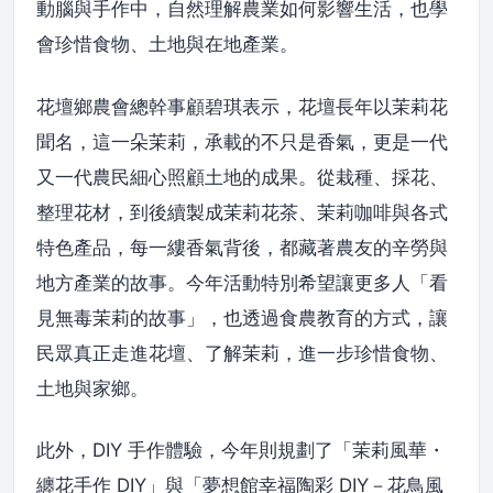
動腦與手作中，自然理解農業如何影響生活，也學
會珍惜食物、土地與在地產業。
花壇鄉農會總幹事顧碧琪表示，花壇長年以茉莉花
聞名，這一朵茉莉，承載的不只是香氣，更是一代
又一代農民細心照顧土地的成果。從栽種、採花、
整理花材，到後續製成茉莉花茶、茉莉咖啡與各式
特色產品，每一縷香氣背後，都藏著農友的辛勞與
地方產業的故事。今年活動特別希望讓更多人「看
見無毒茉莉的故事」，也透過食農教育的方式，讓
民眾真正走進花壇、了解茉莉，進一步珍惜食物、
土地與家鄉。
此外，DIY 手作體驗，今年則規劃了「茉莉風華・
纏花手作 DIY」與「夢想館幸福陶彩 DIY－花鳥風