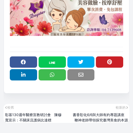
較舊
較新的
彰基130週年醫療宣教研討會 陳穆
書香彰化6/6與大師有約專題講座
寬宣示：不關床且護病比達標
鞭神老師帶領探究臺灣美食的本源