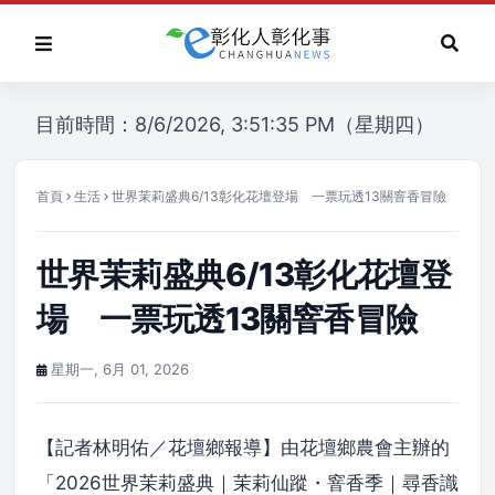
目前時間：8/6/2026, 3:51:35 PM（星期四）
首頁
生活
世界茉莉盛典6/13彰化花壇登場 一票玩透13關窨香冒險
世界茉莉盛典6/13彰化花壇登
場 一票玩透13關窨香冒險
星期一, 6月 01, 2026
【記者林明佑／花壇鄉報導】由花壇鄉農會主辦的
「2026世界茉莉盛典｜茉莉仙蹤・窨香季｜尋香識