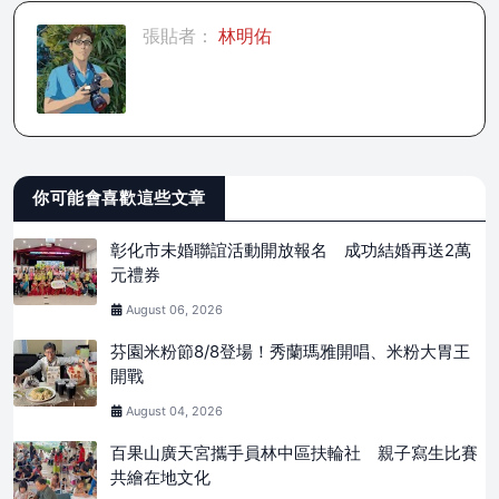
張貼者：
林明佑
你可能會喜歡這些文章
彰化市未婚聯誼活動開放報名 成功結婚再送2萬
元禮券
August 06, 2026
芬園米粉節8/8登場！秀蘭瑪雅開唱、米粉大胃王
開戰
August 04, 2026
百果山廣天宮攜手員林中區扶輪社 親子寫生比賽
共繪在地文化