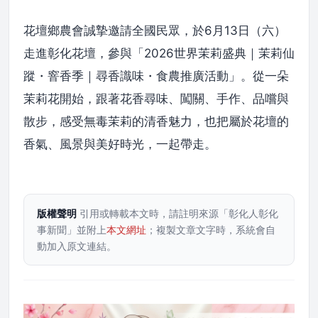
花壇鄉農會誠摯邀請全國民眾，於6月13日（六）
走進彰化花壇，參與「2026世界茉莉盛典｜茉莉仙
蹤・窨香季｜尋香識味・食農推廣活動」。從一朵
茉莉花開始，跟著花香尋味、闖關、手作、品嚐與
散步，感受無毒茉莉的清香魅力，也把屬於花壇的
香氣、風景與美好時光，一起帶走。
版權聲明
引用或轉載本文時，請註明來源「彰化人彰化
事新聞」並附上
本文網址
；複製文章文字時，系統會自
動加入原文連結。