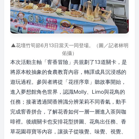
▲花壇竹筍節6月13日當天一同登場。（圖／記者林明
佑攝）
本次活動主軸「窨香冒險」共規劃了13道關卡，是
將原本較抽象的食農教育內容，轉譯成具沉浸感的
遊玩過程。參與者將從「花徑序章」聽故事開始，
進入夢想館角色世界，認識Molly、Limo與花鳥的
任務；接著透過聞香辨識分辨茉莉不同香氣，動手
完成窨香拼合，了解花香如何一層一層進入茶與咖
啡裡。後續關卡也安排花型拼圖、花鳥出任務、香
草花園尋寶等內容，讓孩子從嗅覺、味覺、視覺、