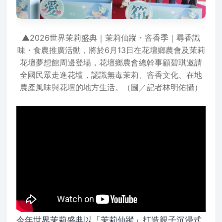
▲2026世界茉莉盛典｜茉莉仙蹤・窨香季｜尋香識
味・食農推廣活動，將於6月13日在花壇鄉農會及茉莉
花壇夢想館周邊登場，花壇鄉農會總幹事顧碧琪邀請
全國民眾走進花壇，認識無毒茉莉、窨香文化、在地
農產風味與花壇的地方生活。（圖／記者林明佑攝）
今年世界茉莉盛典以「茉莉仙蹤」打造親子沉浸式