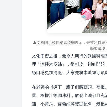
▲文祥國小校長楊素綾則表示，未來將持續
學習環境
文化學習之後，最令人期待的異國料理
理「涼拌木瓜絲」，從削皮、刨絲開始
絲口感更加清脆，大家先將木瓜絲冰鎮
在老師的指導下，親子們將蒜頭、辣椒
露、檸檬汁等調味料，散發出濃郁且充
茄、小黃瓜、蘿蔔絲等豐富配料，最後