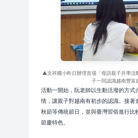
▲文祥國小昨日辦理首場「母語親子共學活
子一同認識越南豐富
活動一開始，阮老師以生動活潑的方式
情，讓親子對越南有初步的認識。接著
秋節等傳統節日，並與臺灣習俗進行比
節慶特色。