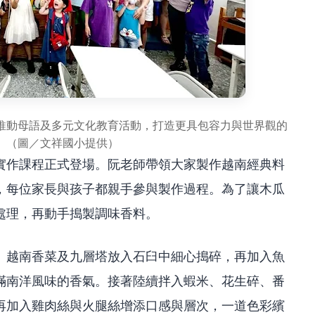
推動母語及多元文化教育活動，打造更具包容力與世界觀的
。（圖／文祥國小提供）
實作課程正式登場。阮老師帶領大家製作越南經典料
，每位家長與孩子都親手參與製作過程。為了讓木瓜
處理，再動手搗製調味香料。
、越南香菜及九層塔放入石臼中細心搗碎，再加入魚
滿南洋風味的香氣。接著陸續拌入蝦米、花生碎、番
再加入雞肉絲與火腿絲增添口感與層次，一道色彩繽