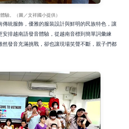
理體驗。（圖／文祥國小提供）
南傳統服飾，優雅的服裝設計與鮮明的民族特色，讓
更安排越南語發音體驗，從越南音標到簡單詞彙練
雖然發音充滿挑戰，卻也讓現場笑聲不斷，親子們都