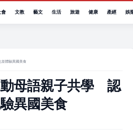
社會
文教
藝文
生活
旅遊
健康
產經
娛
）
化並體驗異國美食
推動母語親子共學 認
體驗異國美食