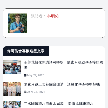
張貼者：
林明佑
你可能會喜歡這些文章
王美花彰化開講談AI轉型 陳素月盼助傳產接軌國
際
May 27, 2026
陳素月邀王美花回鄉開講 談彰化傳產轉型契機
April 28, 2026
二水國際跑水節飲水思源 歡喜逗陣來跑水