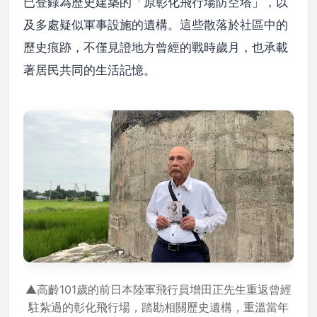
已登錄為歷史建築的「原彰化飛行場防空塔」，以
及多處疑似軍事設施的遺構。這些散落於社區中的
歷史痕跡，不僅見證地方曾經的戰時歲月，也承載
著居民共同的生活記憶。
▲高齡101歲的前日本陸軍飛行員增田正先生重返曾經
駐紮過的彰化飛行場，踏勘相關歷史遺構，重溫當年