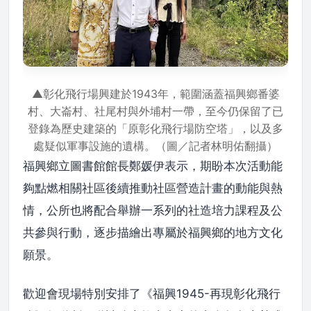
▲彰化飛行場興建於1943年，範圍涵蓋福興鄉番婆
村、大崙村、社尾村與外埔村一帶，至今仍保留了已
登錄為歷史建築的「原彰化飛行場防空塔」，以及多
處疑似軍事設施的遺構。（圖／記者林明佑翻攝）
福興鄉立圖書館館長鄭媛伊表示，期盼本次活動能
夠點燃相關社區後續推動社區營造計畫的動能與熱
情，公所也將配合舉辦一系列的社造培力課程及公
共參與行動，逐步描繪出專屬於福興鄉的地方文化
願景。
歡迎會現場特別安排了《福興1945-再現彰化飛行