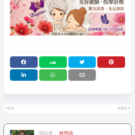
較舊
較新的
張貼者：
林明佑