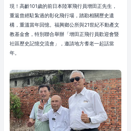
現！高齡101歲的前日本陸軍飛行員增田正先生，
重返曾經駐紮過的彰化飛行場，踏勘相關歷史遺
構，重溫當年回憶。福興鄉公所與21世紀不動產文
教基金會，特別聯合舉辦「增田正飛行員歡迎會暨
社區歷史記憶交流會」，邀請地方耆老一起話當
年。