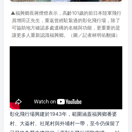
▲福興鄉長蔣煙燈表示，高齡101歲的前日本陸軍飛行
員增田正先生，重返曾經駐紮過的彰化飛行場，除了
可協助地方確認多處遺構的名稱與功能，更重要的是
讓更多人重新認識福興鄉。（圖／記者林明佑翻攝）
彰化飛行場興建於1943年，範圍涵蓋福興鄉番婆
村、大崙村、社尾村與外埔村一帶，至今仍保留了