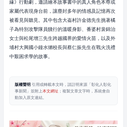
緣》行動劇，邀請繪本故事書中的真人角色本尊或
家屬代表現身台前，讓塵封多年的情感及記憶再次
被看見與聽見。其中包含大崙村許金德先生挑著橘
子為特別攻擊隊員餞行的溫暖身影、番婆村裴錦治
女士與松尾增三先生跨越國界的愛情火苗，以及外
埔村大興國小鐘水獺校長與蔡仁振先生在戰火洗禮
中艱困求學的故事。
版權聲明
引用或轉載本文時，請註明來源「彰化人彰化
事新聞」並附上
本文網址
；複製文章文字時，系統會自
動加入原文連結。