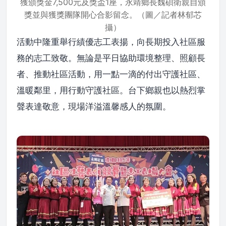
獲頒獎金7,500元及獎盃1座，永靖鄉長魏碩衛親自頒
獎並與獲獎團隊開心合影留念。（圖／記者林郁芯
攝）
活動中隆重舉行績優志工表揚，向長期投入社區服
務的志工致敬。無論是平日協助環境整理、照顧長
者、推動社區活動，用一點一滴的付出守護社區、
溫暖鄰里，用行動守護社區。台下鄉親也以熱烈掌
聲表達敬意，現場洋溢溫馨感人的氛圍。