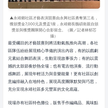
▲永靖鄉社區才藝表演競賽由永興社區勇奪第三名，
獲頒獎金7,000元及獎盃1座，永靖鄉長魏碩衛親自頒
獎並與獲獎團隊開心合影留念。（圖／記者林郁芯
攝）
最受矚目的才藝競賽則將活動氣氛推向高潮，各社
區隊伍紛紛展現精心準備的演出內容，有的以戲劇
元素結合舞蹈表演，生動呈現故事張力；有的以震
撼的太鼓節奏炒熱全場；也有電吉他演奏、流行動
感舞蹈，展現年輕活力與音樂能量！更有社區以創
意編排融入在地特色，展現高度團隊默契與巧思，
充分呈現永靖社區多元豐富的文化底蘊。
現場亦有社區特色攤位，販售手作編織品、風味點