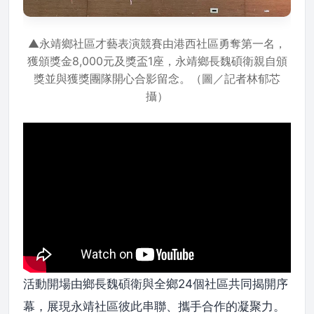
▲永靖鄉社區才藝表演競賽由港西社區勇奪第一名，
獲頒獎金8,000元及獎盃1座，永靖鄉長魏碩衛親自頒
獎並與獲獎團隊開心合影留念。（圖／記者林郁芯
攝）
活動開場由鄉長魏碩衛與全鄉24個社區共同揭開序
幕，展現永靖社區彼此串聯、攜手合作的凝聚力。