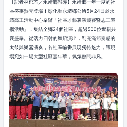
【記者林郁芯／永靖鄉報導】永靖鄉一年一度的社
區盛事熱鬧登場！彰化縣永靖鄉公所5月24日於永
靖高工活動中心舉辦「社區才藝表演競賽暨志工表
揚活動」，集結全鄉24個社區，超過500位鄉親共
襄盛舉。從活力四射的舞蹈演出，到充滿節奏感的
太鼓與樂器演奏，各社區輪番展現獨特魅力，讓現
場宛如一場大型社區嘉年華，氣氛熱鬧非凡。