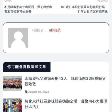
較舊
較新的
不是吸毒那刻才出問題 温芝樺點出
101歲日本飛行員重返彰化飛行場
毒駕背後更可怕危機
81年台日情誼再續前緣
張貼者：
林郁芯
你可能會喜歡這些文章
永靖慶祝父親節表揚43人 魏碩衛向36位模範父
親致敬
August 01, 2026
彰化永靖社區趣味競賽嗨翻全場 凝聚向心力展現
社區活力