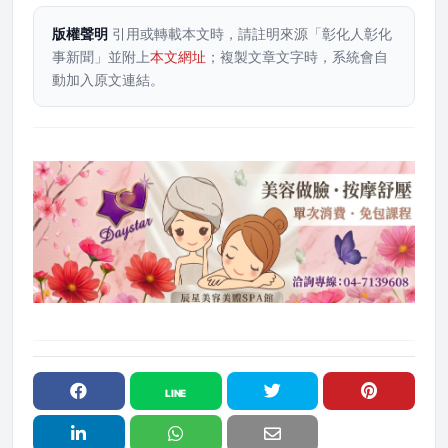
版權聲明
引用或轉載本文時，請註明來源「彰化人彰化
事新聞」並附上
本文網址
；複製文章文字時，系統會自
動加入原文連結。