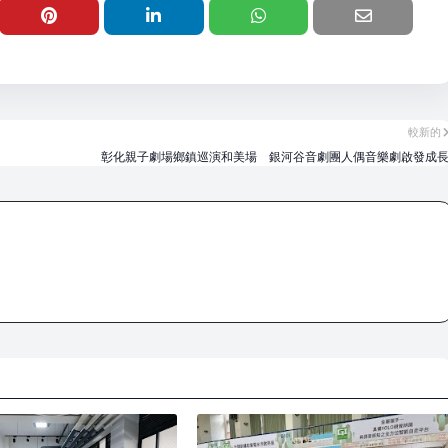
較新的
彰化親子劇場鄉鎮巡演和美場 銀河谷音劇團人偶音樂劇啟發成