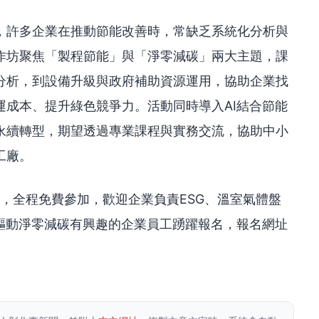
，許多企業在推動節能改善時，常缺乏系統化分析與
作坊聚焦「製程節能」與「淨零減碳」兩大主題，課
分析，到設備升級與政府補助資源運用，協助企業找
運成本、提升綠色競爭力。活動同時導入AI結合節能
永續轉型，期望透過專業課程與實務交流，協助中小
工廠。
室，全程免費參加，歡迎企業負責ESG、溫室氣體盤
I驅動淨零減碳有興趣的企業員工踴躍報名，報名網址