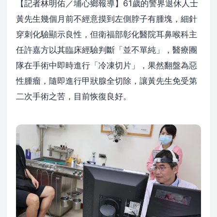
【記者林明佑／埔心鄉報導】61歲的警界退休人士
黃先生幾個月前不經意摸到左側脖子有腫塊，細針
穿刺化驗顯示良性，但衛福部彰化醫院耳鼻喉科主
任許嘉方以其臨床經驗判斷「並不單純」，醫療團
隊在手術中即時進行「冷凍切片」，果然翻盤為惡
性腫瘤，隨即進行甲狀腺全切除，讓黃先生免受第
二次手術之苦，目前恢復良好。