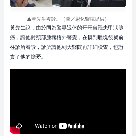
▲黃先生複診。（圖／彰化醫院提供）
黃先生說，由於同為警界退休的哥哥曾罹患甲狀腺
癌，讓他對頸部腫塊格外警覺，在摸到腫塊後就前
往診所看診，診所請他到大醫院再詳細檢查，也證
實了他的擔憂。