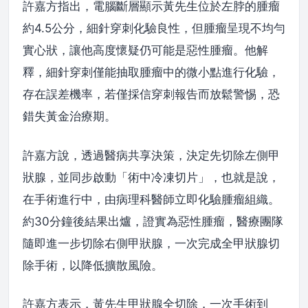
許嘉方指出，電腦斷層顯示黃先生位於左脖的腫瘤
約4.5公分，細針穿刺化驗良性，但腫瘤呈現不均勻
實心狀，讓他高度懷疑仍可能是惡性腫瘤。他解
釋，細針穿刺僅能抽取腫瘤中的微小點進行化驗，
存在誤差機率，若僅採信穿刺報告而放鬆警惕，恐
錯失黃金治療期。
許嘉方說，透過醫病共享決策，決定先切除左側甲
狀腺，並同步啟動「術中冷凍切片」，也就是說，
在手術進行中，由病理科醫師立即化驗腫瘤組織。
約30分鐘後結果出爐，證實為惡性腫瘤，醫療團隊
隨即進一步切除右側甲狀腺，一次完成全甲狀腺切
除手術，以降低擴散風險。
許嘉方表示，黃先生甲狀腺全切除，一次手術到