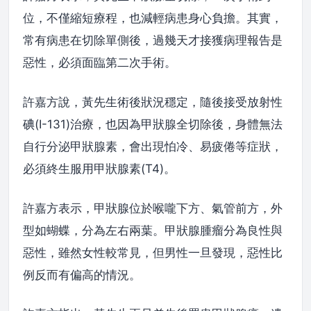
位，不僅縮短療程，也減輕病患身心負擔。其實，
常有病患在切除單側後，過幾天才接獲病理報告是
惡性，必須面臨第二次手術。
許嘉方說，黃先生術後狀況穩定，隨後接受放射性
碘(I-131)治療，也因為甲狀腺全切除後，身體無法
自行分泌甲狀腺素，會出現怕冷、易疲倦等症狀，
必須終生服用甲狀腺素(T4)。
許嘉方表示，甲狀腺位於喉嚨下方、氣管前方，外
型如蝴蝶，分為左右兩葉。甲狀腺腫瘤分為良性與
惡性，雖然女性較常見，但男性一旦發現，惡性比
例反而有偏高的情況。