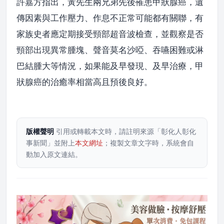
許嘉方指出，黃先生兩兄弟先後罹患甲狀腺癌，遺
傳因素與工作壓力、作息不正常可能都有關聯，有
家族史者應定期接受頸部超音波檢查，並觀察是否
頸部出現異常腫塊、聲音莫名沙啞、吞嚥困難或淋
巴結腫大等情況，如果能及早發現、及早治療，甲
狀腺癌的治癒率相當高且預後良好。
版權聲明
引用或轉載本文時，請註明來源「彰化人彰化
事新聞」並附上
本文網址
；複製文章文字時，系統會自
動加入原文連結。