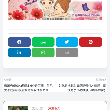
較舊
較新的
彰濱秀傳成功切除8.6公斤巨瘤 印尼
彰化家扶北彰展愛隊帶領才藝營 家
女母親節前見證醫療與親情的力量
扶兒手作毛根康乃馨傳遞感恩
張貼者：
林明佑