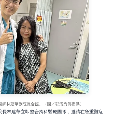
醫師林建華副院長合照。（圖／彰濱秀傳提供）
院長林建華立即整合跨科醫療團隊，邀請在急重難症