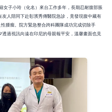
尼籍女子小玲（化名）來台工作多年，長期忍耐腹部脹
在友人陪同下赴彰濱秀傳醫院急診，竟發現腹中藏有
大良性腫瘤。院方緊急整合跨科團隊成功完成切除手
夕透過視訊向遠在印尼的母親報平安，溫馨畫面也見