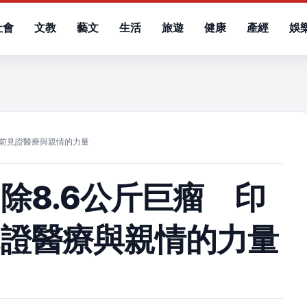
社會
文教
藝文
生活
旅遊
健康
產經
娛
）
節前見證醫療與親情的力量
除8.6公斤巨瘤 印
見證醫療與親情的力量