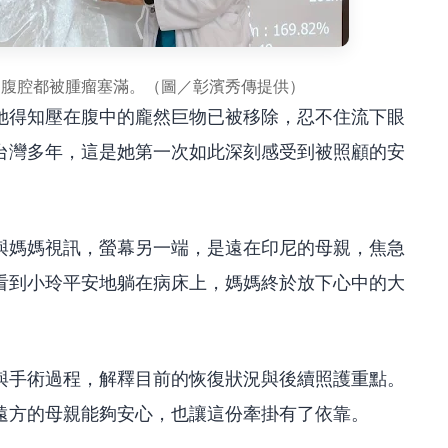
個腹腔都被腫瘤塞滿。（圖／彰濱秀傳提供）
她得知壓在腹中的龐然巨物已被移除，忍不住流下眼
台灣多年，這是她第一次如此深刻感受到被照顧的安
與媽媽視訊，螢幕另一端，是遠在印尼的母親，焦急
看到小玲平安地躺在病床上，媽媽終於放下心中的大
與手術過程，解釋目前的恢復狀況與後續照護重點。
遠方的母親能夠安心，也讓這份牽掛有了依靠。