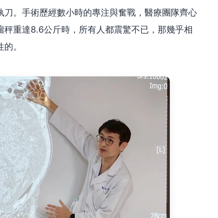
執刀。手術歷經數小時的專注與奮戰，醫療團隊齊心
秤重達8.6公斤時，所有人都震驚不已，那幾乎相
性的。