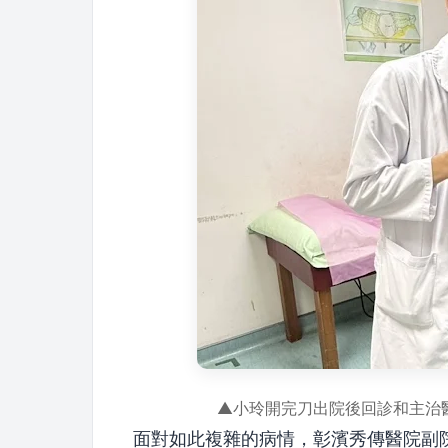
▲小玲開完刀出院後回診和主治
面對如此複雜的病情，彰濱秀傳醫院副