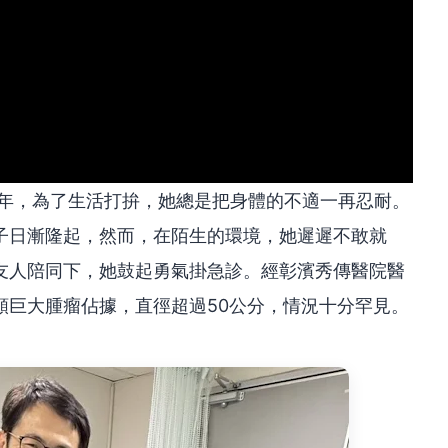
多年，為了生活打拚，她總是把身體的不適一再忍耐。
子日漸隆起，然而，在陌生的環境，她遲遲不敢就
友人陪同下，她鼓起勇氣掛急診。經彰濱秀傳醫院醫
顆巨大腫瘤佔據，直徑超過50公分，情況十分罕見。