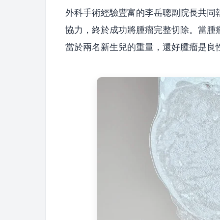
外科手術經驗豐富的李岳聰副院長共同
協力，終於成功將腫瘤完整切除。當腫瘤
當於兩名新生兒的重量，還好腫瘤是良