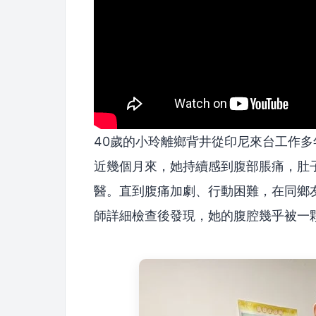
40歲的小玲離鄉背井從印尼來台工作
近幾個月來，她持續感到腹部脹痛，肚
醫。直到腹痛加劇、行動困難，在同鄉
師詳細檢查後發現，她的腹腔幾乎被一