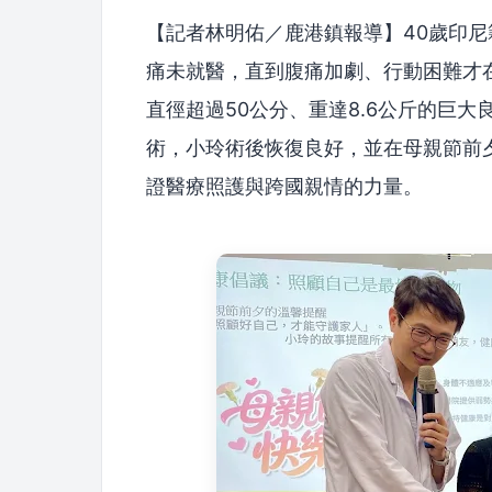
【記者林明佑／鹿港鎮報導】40歲印
痛未就醫，直到腹痛加劇、行動困難才
直徑超過50公分、重達8.6公斤的巨
術，小玲術後恢復良好，並在母親節前
證醫療照護與跨國親情的力量。