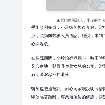
▲電腦斷層顯示，小玲的整
手術順利完成，小玲術後恢復良好。當
淚，頻頻向醫護人員道謝。她說，來到
心與溫暖。
在住院期間，小玲怕媽媽擔心，時不時
又心疼地一聲聲呼喚著女兒的名字。當
石，眼淚忍不住滑落。
醫師也透過視訊，耐心向家屬說明病情
即使隔著距離，專業而溫暖的解說，讓