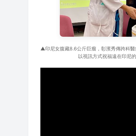
▲印尼女腹藏8.6公斤巨瘤，彰濱秀傳跨科
以視訊方式祝福遠在印尼