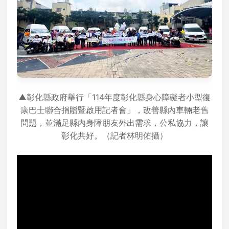
▲彰化縣政府舉行「114年度彰化縣身心障礙者小型復
康巴士聯合捐贈暨啟用記者會」，改善縣內車輛老舊
問題，並滿足縣內身障朋友外出需求，公私協力，讓
彰化共好。（記者林明佑攝）