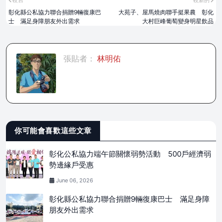
較舊
較新的
彰化縣公私協力聯合捐贈9輛復康巴
大苑子、屋馬燒肉聯手挺果農 彰化
士 滿足身障朋友外出需求
大村巨峰葡萄變身明星飲品
張貼者：
林明佑
你可能會喜歡這些文章
彰化公私協力端午節關懷弱勢活動 500戶經濟弱
勢邊緣戶受惠
June 06, 2026
彰化縣公私協力聯合捐贈9輛復康巴士 滿足身障
朋友外出需求