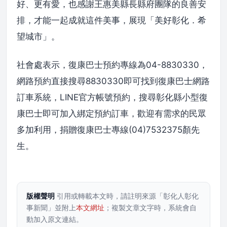
好、更有愛，也感謝王惠美縣長縣府團隊的良善安
排，才能一起成就這件美事，展現「美好彰化．希
望城市」。
社會處表示，復康巴士預約專線為04-8830330，
網路預約直接搜尋8830330即可找到復康巴士網路
訂車系統，LINE官方帳號預約，搜尋彰化縣小型復
康巴士即可加入綁定預約訂車，歡迎有需求的民眾
多加利用，捐贈復康巴士專線(04)7532375顏先
生。
版權聲明
引用或轉載本文時，請註明來源「彰化人彰化
事新聞」並附上
本文網址
；複製文章文字時，系統會自
動加入原文連結。