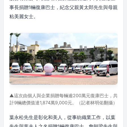
事長捐贈1輛復康巴士，紀念父親黃太郎先生與母親
粘美麗女士。
▲這次由個人與企業捐贈每輛逾200萬元復康巴士，共
計9輛總價值達1,874萬9,000元。（記者林明佑翻攝）
葉永松先生是彰化和美人，從事紡織業工作，以葉
先生與葉夫人之名捐贈1輛復康巴士。詹朝梁先生與