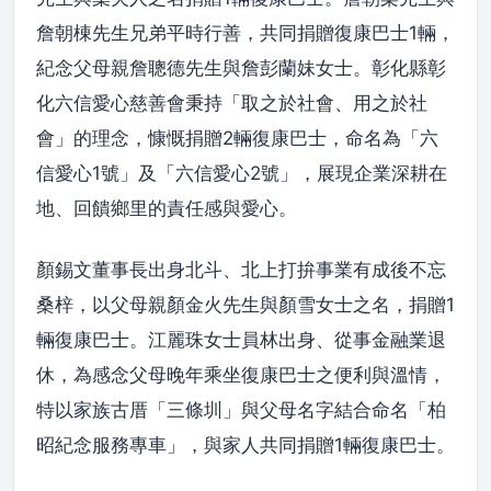
詹朝棟先生兄弟平時行善，共同捐贈復康巴士1輛，
紀念父母親詹聰德先生與詹彭蘭妹女士。彰化縣彰
化六信愛心慈善會秉持「取之於社會、用之於社
會」的理念，慷慨捐贈2輛復康巴士，命名為「六
信愛心1號」及「六信愛心2號」，展現企業深耕在
地、回饋鄉里的責任感與愛心。
顏錫文董事長出身北斗、北上打拚事業有成後不忘
桑梓，以父母親顏金火先生與顏雪女士之名，捐贈1
輛復康巴士。江麗珠女士員林出身、從事金融業退
休，為感念父母晚年乘坐復康巴士之便利與溫情，
特以家族古厝「三條圳」與父母名字結合命名「柏
昭紀念服務專車」，與家人共同捐贈1輛復康巴士。