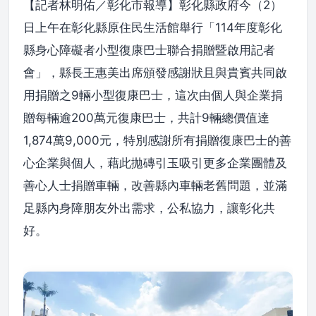
【記者林明佑／彰化市報導】彰化縣政府今（2）
日上午在彰化縣原住民生活館舉行「114年度彰化
縣身心障礙者小型復康巴士聯合捐贈暨啟用記者
會」，縣長王惠美出席頒發感謝狀且與貴賓共同啟
用捐贈之9輛小型復康巴士，這次由個人與企業捐
贈每輛逾200萬元復康巴士，共計9輛總價值達
1,874萬9,000元，特別感謝所有捐贈復康巴士的善
心企業與個人，藉此拋磚引玉吸引更多企業團體及
善心人士捐贈車輛，改善縣內車輛老舊問題，並滿
足縣內身障朋友外出需求，公私協力，讓彰化共
好。