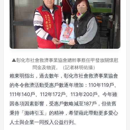
▲彰化市社會救濟事業協會總幹事蔡任甲發放關懷慰
問金及物資。（記者林明佑攝）
賴東明指出，過去數年，彰化市社會救濟事業協會
的冬令救濟活動受惠戶數逐年增加：110年119戶、
111年140戶、112年172戶、113年200戶。今年雖
因各項因素影響，受惠戶數略減至187戶，但依舊
秉持「拋磚引玉」的精神，希望藉此帶動更多愛心
人士與企業一同投入公益行列。