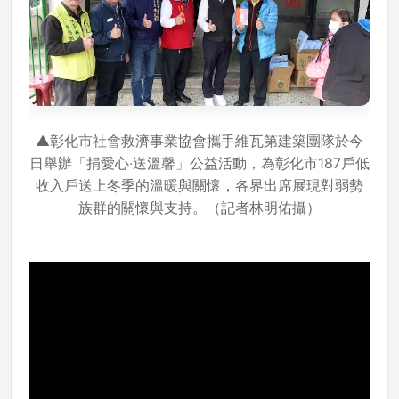
▲彰化市社會救濟事業協會攜手維瓦第建築團隊於今
日舉辦「捐愛心‧送溫馨」公益活動，為彰化市187戶低
收入戶送上冬季的溫暖與關懷，各界出席展現對弱勢
族群的關懷與支持。（記者林明佑攝）