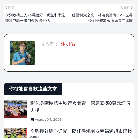
較舊
較新的
學測放榜三人75滿級分 明道中學達
建國科大之光！林靖堯勇奪OMC世界
醫科申請一階門檻超過60人
盃創意彩妝金牌締造二連霸
張貼者：
林明佑
你可能會喜歡這些文章
彰化身障團體中秋禮盒開賣 康康豪擲8萬元訂購
力挺
August 04, 2026
全聯慶祥暖心送愛 陪伴靜鴻園友幸福逛超市購物
體驗