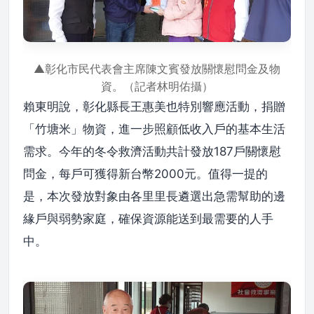
▲彰化市民代表會主席陳文賓發放關懷慰問金及物
資。（記者林明佑攝）
賴東明說，彰化縣長王惠美也特別響應活動，捐贈
「竹塘米」物資，進一步照顧低收入戶的基本生活
需求。今年的冬令救濟活動共計發放187戶關懷慰
問金，每戶可獲得新台幣2000元。值得一提的
是，本次發放對象由各里里長遴選出急需幫助的邊
緣戶與弱勢家庭，確保資源能送到最需要的人手
中。