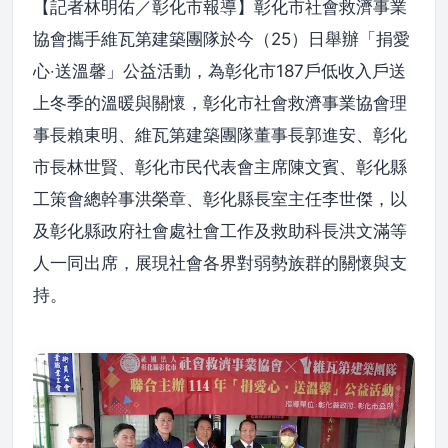
【記者林明佑／彰化市報導】彰化市社會救濟事業
協會攜手維瓦第建築團隊於今（25）日舉辦「捐愛
心‧送溫馨」公益活動，為彰化市187戶低收入戶送
上冬季的溫暖與關懷，彰化市社會救濟事業協會理
事長賴東明、維瓦第建築團隊董事長郭進安、彰化
市長林世賢、彰化市民代表會主席陳文賓、彰化縣
工策會總幹事洪榮章、彰化縣長室主任李世傑，以
及彰化縣政府社會處社會工作及救助科長洪文滿等
人一同出席，展現社會各界對弱勢族群的關懷與支
持。