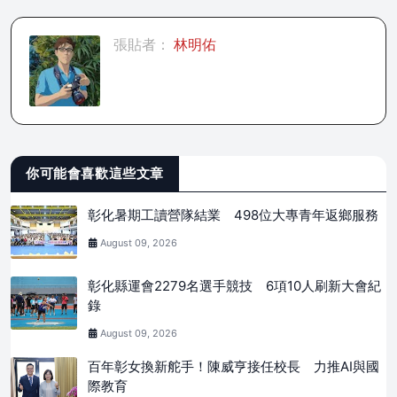
張貼者：
林明佑
你可能會喜歡這些文章
彰化暑期工讀營隊結業 498位大專青年返鄉服務
August 09, 2026
彰化縣運會2279名選手競技 6項10人刷新大會紀
錄
August 09, 2026
百年彰女換新舵手！陳威亨接任校長 力推AI與國
際教育