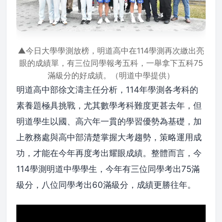
▲今日大學學測放榜，明道高中在114學測再次繳出亮
眼的成績單，有三位同學報考五科，一舉拿下五科75
滿級分的好成績。（明道中學提供）
明道高中部徐文濤主任分析，114年學測各考科的
素養題極具挑戰，尤其數學考科難度更甚去年，但
明道學生以國、高六年一貫的學習優勢為基礎，加
上教務處與高中部清楚掌握大考趨勢，策略運用成
功，才能在今年再度考出耀眼成績。整體而言，今
114學測明道中學學生，今年有三位同學考出75滿
級分，八位同學考出60滿級分，成績更勝往年。