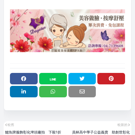
較舊
較新的
鱷魚牌服飾彰化埤頭廠拍 下殺1折
員林高中學子公益義賣 助創世彰化