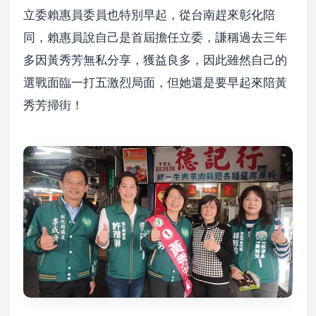
立委賴惠員委員也特別早起，從台南趕來彰化陪
同，賴惠員說自己是首屆擔任立委，謙稱過去三年
多因黃秀芳無私分享，獲益良多，因此雖然自己的
選戰面臨一打五激烈局面，但她還是要早起來陪黃
秀芳掃街！