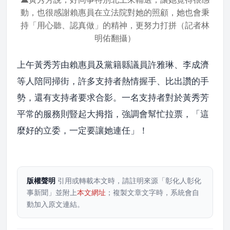
動，也很感謝賴惠員在立法院對她的照顧，她也會秉
持「用心聽、認真做」的精神，更努力打拼（記者林
明佑翻攝）
上午黃秀芳由賴惠員及黨籍縣議員許雅琳、李成濟
等人陪同掃街，許多支持者熱情握手、比出讚的手
勢，還有支持者要求合影。一名支持者對於黃秀芳
平常的服務則豎起大拇指，強調會幫忙拉票，「這
麼好的立委，一定要讓她連任」！
版權聲明
引用或轉載本文時，請註明來源「彰化人彰化
事新聞」並附上
本文網址
；複製文章文字時，系統會自
動加入原文連結。