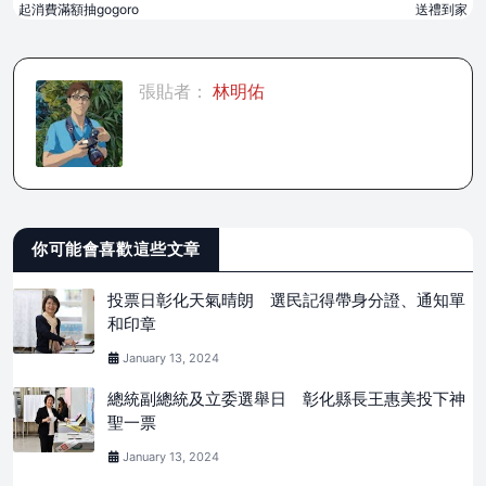
起消費滿額抽gogoro
送禮到家
張貼者：
林明佑
你可能會喜歡這些文章
投票日彰化天氣晴朗 選民記得帶身分證、通知單
和印章
January 13, 2024
總統副總統及立委選舉日 彰化縣長王惠美投下神
聖一票
January 13, 2024