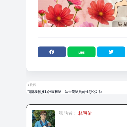
較舊
頂新和德推動社區棒球 味全龍球員前進彰化對決
張貼者：
林明佑