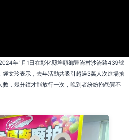
2024年1月1日在彰化縣埤頭鄉豐崙村沙崙路439號
，鍾文玲表示，去年活動共吸引超過3萬人次進場搶
人數，幾分鐘才能放行一次，晚到者紛紛抱怨買不