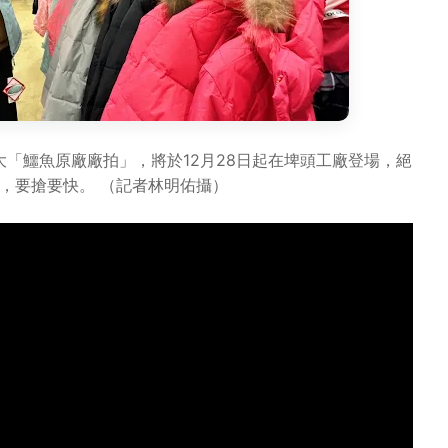
「鱷魚原廠廠拍」，將於12月28日起在埤頭工廠登場，絕
，要搶要快。 （記者林明佑攝）