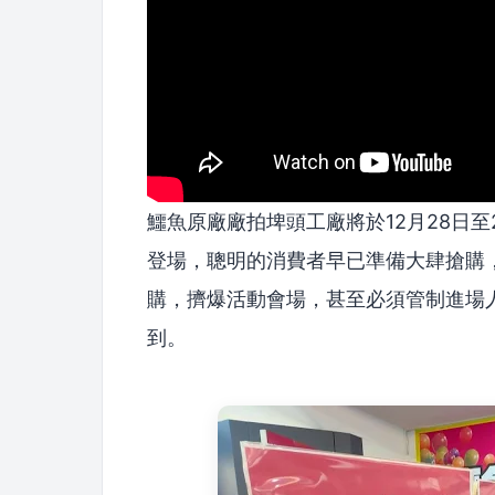
鱷魚原廠廠拍埤頭工廠將於12月28日至
登場，聰明的消費者早已準備大肆搶購
購，擠爆活動會場，甚至必須管制進場
到。