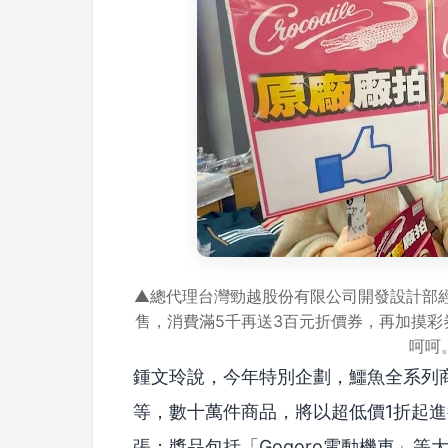
▲總代理台灣勁越股份有限公司開發設計部
售，消費滿5千再送3百元折價券，再加摸彩券
呵呵
鍾文玲說，今年特別企劃，鱷魚全系列
等，數十萬件商品，將以超低價1折起進
張；獎品包括「Gogoro電動機車」