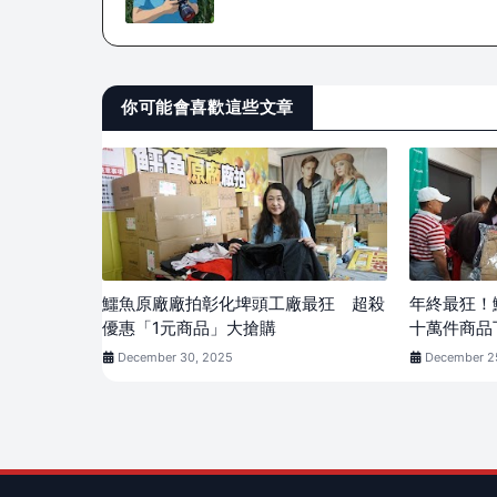
你可能會喜歡這些文章
鱷魚原廠廠拍彰化埤頭工廠最狂 超殺
年終最狂！
優惠「1元商品」大搶購
十萬件商品
December 30, 2025
December 2