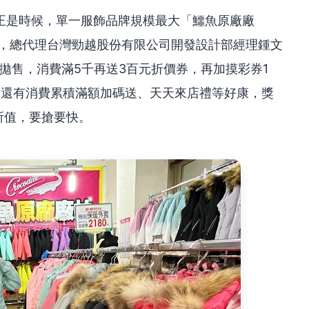
正是時候，單一服飾品牌規模最大「鱷魚原廠廠
場，總代理台灣勁越股份有限公司開發設計部經理鍾文
拋售，消費滿5千再送3百元折價券，再加摸彩券1
獎，還有消費累積滿額加碼送、天天來店禮等好康，獎
所值，要搶要快。