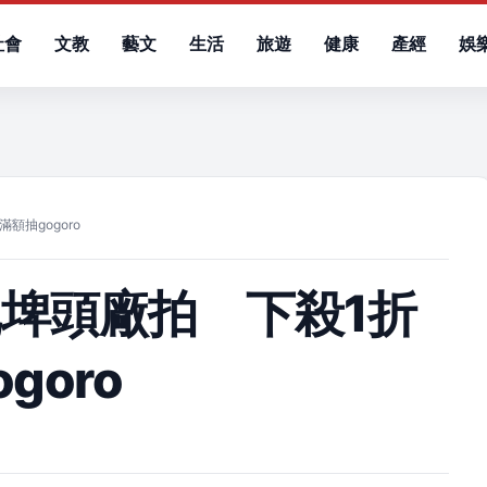
社會
文教
藝文
生活
旅遊
健康
產經
娛
）
抽gogoro
埤頭廠拍 下殺1折
goro