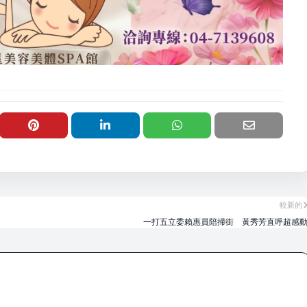
較新的
一打五立委賴惠員陪掃街 黃秀芳直呼超感