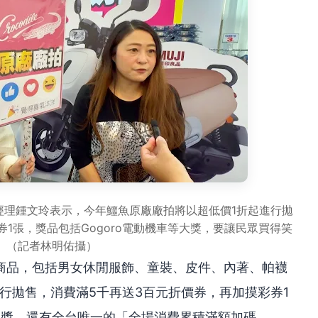
經理鍾文玲表示，今年鱷魚原廠廠拍將以超低價1折起進行拋
1張，獎品包括Gogoro電動機車等大獎，要讓民眾買得笑
。（記者林明佑攝）
商品，包括男女休閒服飾、童裝、皮件、內著、帕襪
行拋售，消費滿5千再送3百元折價券，再加摸彩券1
等大獎。還有全台唯一的「全場消費累積滿額加碼