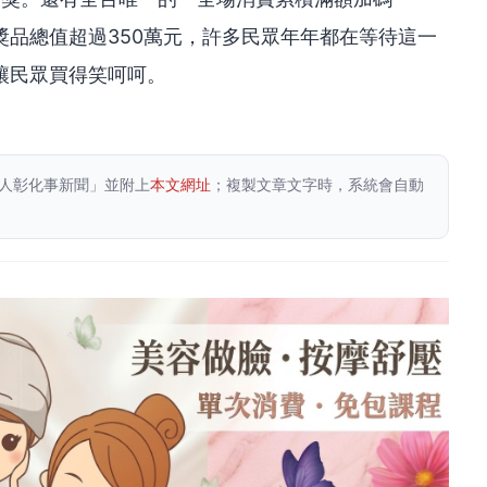
品總值超過350萬元，許多民眾年年都在等待這一
讓民眾買得笑呵呵。
人彰化事新聞」並附上
本文網址
；複製文章文字時，系統會自動