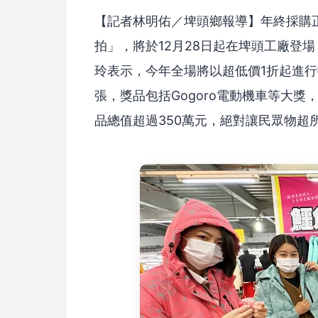
【記者林明佑／埤頭鄉報導】年終採購
拍」，將於12月28日起在埤頭工廠登
玲表示，今年全場將以超低價1折起進行
張，獎品包括Gogoro電動機車等大
品總值超過350萬元，絕對讓民眾物超