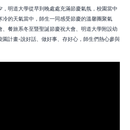
夕，明道大學從早到晚處處充滿節慶氣氛，校園當中
寒冷的天氣當中，師生一同感受節慶的溫馨團聚氣
會、餐旅系冬至暨聖誕節慶祝大會、明道大學附設幼
校園計畫-說好話、做好事、存好心，師生們熱心參與