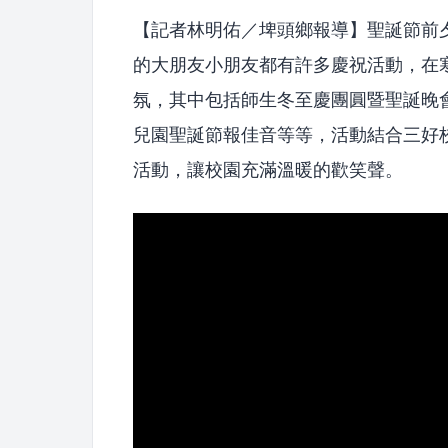
【記者林明佑／埤頭鄉報導】聖誕節前
的大朋友小朋友都有許多慶祝活動，在
氛，其中包括師生冬至慶團圓暨聖誕晚
兒園聖誕節報佳音等等，活動結合三好
活動，讓校園充滿溫暖的歡笑聲。