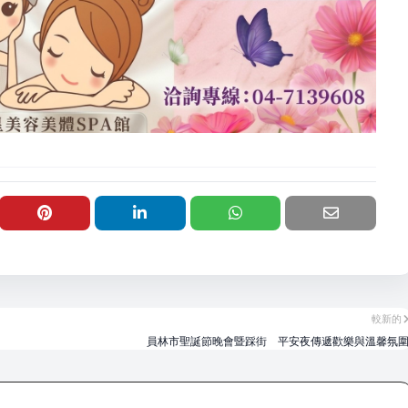
較新的
員林市聖誕節晚會暨踩街 平安夜傳遞歡樂與溫馨氛