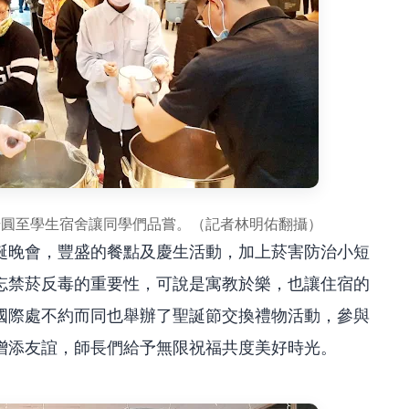
湯圓至學生宿舍讓同學們品嘗。（記者林明佑翻攝）
誕晚會，豐盛的餐點及慶生活動，加上菸害防治小短
忘禁菸反毒的重要性，可說是寓教於樂，也讓住宿的
國際處不約而同也舉辦了聖誕節交換禮物活動，參與
增添友誼，師長們給予無限祝福共度美好時光。