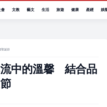
社會
文教
藝文
生活
旅遊
健康
產經
娛
）
慶聖誕節
寒流中的溫馨 結合品
誕節