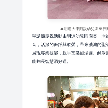
▲明道大學附設幼兒園至行
聖誕節慶祝活動由明道幼兒園園長、老
音，活潑的舞蹈與歌聲，帶來濃濃的聖
展現專業技能，親手烹製甜湯圓、鹹湯
能夠長智慧添好運。