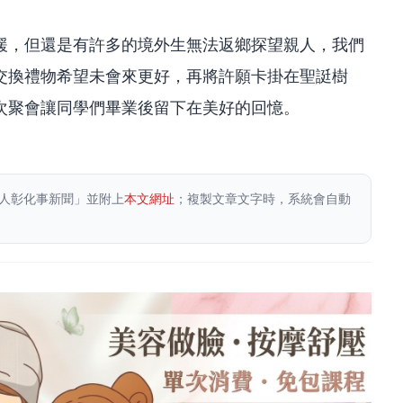
緩，但還是有許多的境外生無法返鄉探望親人，我們
交換禮物希望未會來更好，再將許願卡掛在聖誔樹
次聚會讓同學們畢業後留下在美好的回憶。
人彰化事新聞」並附上
本文網址
；複製文章文字時，系統會自動