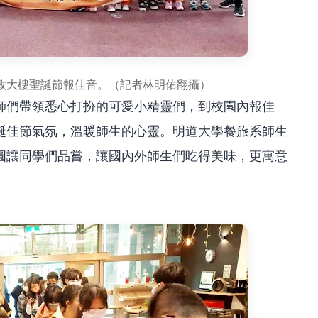
政大樓聖誕節報佳音。（記者林明佑翻攝）
師們帶領悉心打扮的可愛小精靈們，到校園內報佳
誕佳節氣氛，溫暖師生的心靈。明道大學餐旅系師生
圓讓同學們品嘗，讓國內外師生們吃得美味，更寓意