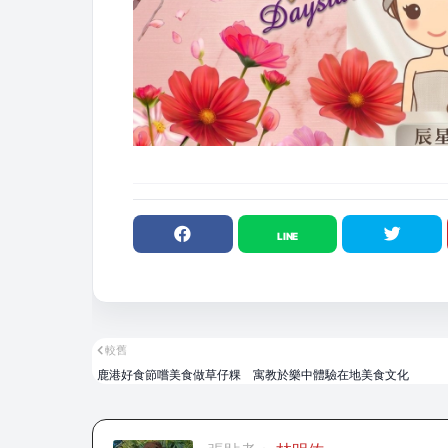
較舊
鹿港好食節嚐美食做草仔粿 寓教於樂中體驗在地美食文化