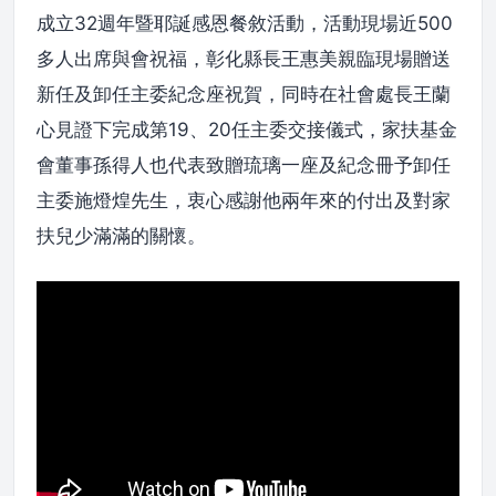
成立32週年暨耶誕感恩餐敘活動，活動現場近500
多人出席與會祝福，彰化縣長王惠美親臨現場贈送
新任及卸任主委紀念座祝賀，同時在社會處長王蘭
心見證下完成第19、20任主委交接儀式，家扶基金
會董事孫得人也代表致贈琉璃一座及紀念冊予卸任
主委施燈煌先生，衷心感謝他兩年來的付出及對家
扶兒少滿滿的關懷。