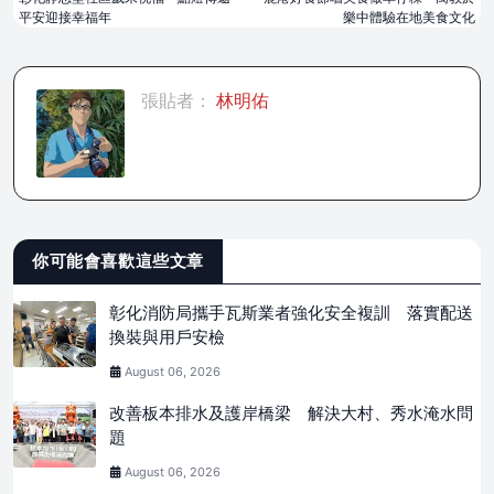
平安迎接幸福年
樂中體驗在地美食文化
張貼者：
林明佑
你可能會喜歡這些文章
彰化消防局攜手瓦斯業者強化安全複訓 落實配送
換裝與用戶安檢
August 06, 2026
改善板本排水及護岸橋梁 解決大村、秀水淹水問
題
August 06, 2026