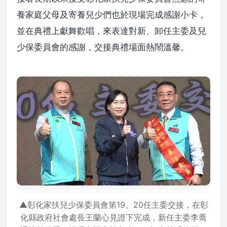
養家庭父母及寄養兒少們也於現場完成感謝小卡，
並在典禮上獻舞歡唱，來表達對新、卸任主委及兒
少保委員會的感謝，交接典禮場面熱鬧溫馨。
▲彰化家扶兒少保委員會第19、20任主委交接，在彰
化縣政府社會處長王蘭心見證下完成，新任主委李喬