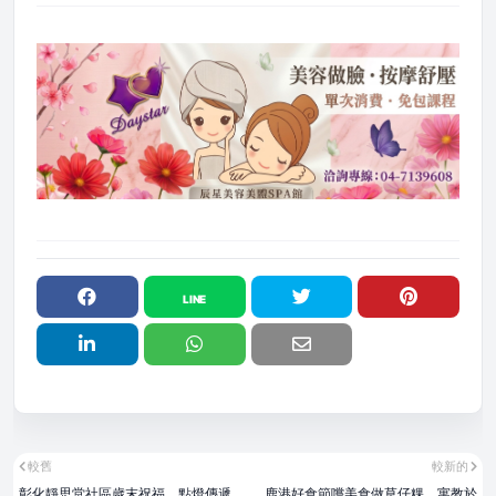
較舊
較新的
彰化靜思堂社區歲末祝福 點燈傳遞
鹿港好食節嚐美食做草仔粿 寓教於