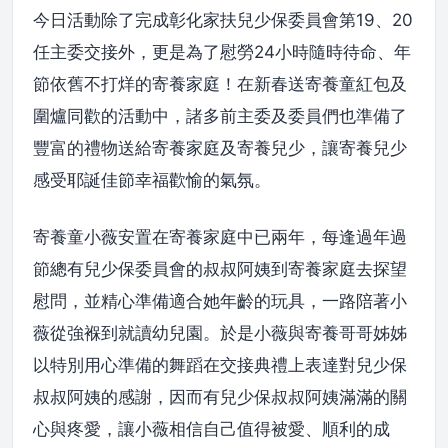
今日活動除了完成彰化家扶兒少保委員會第19、20
任主委交接外，更是為了慰勞24小時隨時待命、年
節依舊不打烊的寄養家庭！在新春送寄養童紅包及
圍爐同歡的活動中，諸多前主委及委員們也準備了
豐富的禮物送給寄養家庭及寄養兒少，讓寄養兒少
感受耶誕佳節幸福歡愉的氣氛。
寄養童小薇安置在寄養家庭中已兩年，每逢過年過
節總有兒少保委員會的叔叔阿姨到寄養家庭去探望
慰問，並精心準備適合她年齡的玩具，一路陪著小
薇從強褓到就讀幼兒園。於是小薇與寄養哥哥姊姊
以特別用心準備的舞蹈在交接典禮上表達對兒少保
叔叔阿姨的感謝，因而有兒少保叔叔阿姨滿滿的關
心與疼愛，讓小薇相信自己值得被愛、順利的成