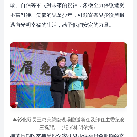
敢、自信等不同對未來的祝福，象徵全力保護遭受
不當對待、失依的兒童少年，引領寄養兒少從黑暗
邁向光明幸福的生活，給予他們安定的力量。
▲彰化縣長王惠美親臨現場贈送新任及卸任主委紀念
座祝賀。（記者林明佑攝）
接著長期以來接受彰化家扶兒少保委員會照顧的寄