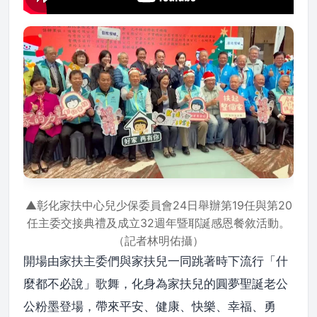
▲彰化家扶中心兒少保委員會24日舉辦第19任與第20
任主委交接典禮及成立32週年暨耶誕感恩餐敘活動。
（記者林明佑攝）
開場由家扶主委們與家扶兒一同跳著時下流行「什
麼都不必說」歌舞，化身為家扶兒的圓夢聖誕老公
公粉墨登場，帶來平安、健康、快樂、幸福、勇