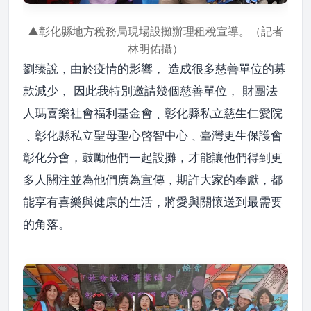
▲彰化縣地方稅務局現場設攤辦理租稅宣導。（記者
林明佑攝）
劉臻說，由於疫情的影響， 造成很多慈善單位的募
款減少， 因此我特別邀請幾個慈善單位， 財團法
人瑪喜樂社會福利基金會﹑彰化縣私立慈生仁愛院
﹑彰化縣私立聖母聖心啓智中心﹑臺灣更生保護會
彰化分會，鼓勵他們一起設攤，才能讓他們得到更
多人關注並為他們廣為宣傳，期許大家的奉獻，都
能享有喜樂與健康的生活，將愛與關懷送到最需要
的角落。