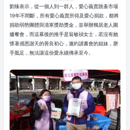
劉臻表示，從一個人到一群人，愛心義賣跳蚤市場
19年不間斷，所有愛心義賣所得及愛心捐款，都將
捐助弱勢團體與清寒獎助獎金，並舉辦獨居老人圍
爐餐會，而這幕後的推手是翁敏禎女士，若沒有她
懷著感恩謝天的善良初心，邀約讀書會的姐妹，胼
手胝足，無法讓這份愛永續傳承至今。