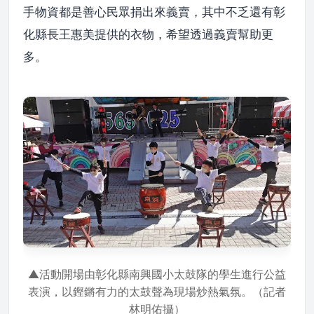
手物資都是善心民眾捐出來義賣，其中不乏還有彰
化縣長王惠美提供的衣物，希望透過義賣幫助更
多。
▲活動開場由彰化縣南興國小太鼓隊的學生進行公益
表演，以鏗鏘有力的太鼓聲為現場炒熱氣氛。（記者
林明佑攝）