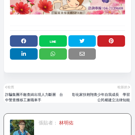
較舊
較新的
詐騙集團不敵查緝出現人力斷層 台
彰化家扶翱翔青少年自我成長 學習
中警查獲移工兼職車手
公民權建立法律知能
張貼者：
林明佑