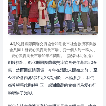
▲彰化縣國際蘭馨交流協會和彰化市社會救濟事業協
會共同主辦愛心義賣跳蚤市場，從一個人到一群人，
愛心義賣跳蚤市場19年不間斷。（記者林明佑攝）
劉臻指出，彰化縣國際蘭馨交流協會去年募款50多
萬，然而因疫情關係，今年在活動未開始之前， 至
今才於會內募得將近23萬捐款，不論多少， 我們
都希望藉此抛磚引玉，感謝蘭馨的會姐們為愛心行
動增添了光彩。