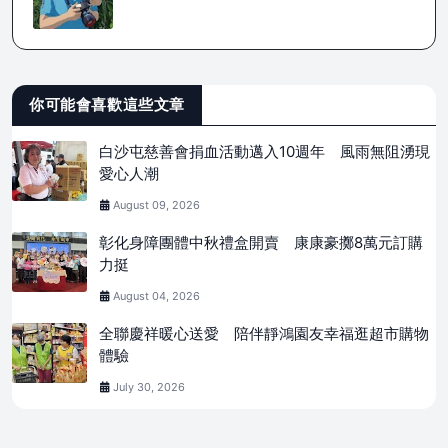
你可能會喜歡這些文章
白沙屯慈善會捐血活動邁入10週年 風雨無阻湧現
愛心人潮
August 09, 2026
彰化身障團體中秋禮盒開賣 康康豪擲8萬元訂購
力挺
August 04, 2026
全聯慶祥暖心送愛 陪伴靜鴻園友幸福逛超市購物
體驗
July 30, 2026