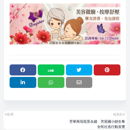
較舊
較新的
芳華再現苑景永續 芳苑國小師生奪
全民社造行動首獎