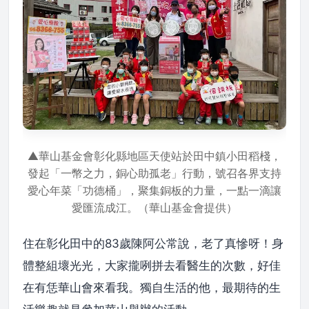
▲華山基金會彰化縣地區天使站於田中鎮小田稻棧，
發起「一幣之力，銅心助孤老」行動，號召各界支持
愛心年菜「功德桶」，聚集銅板的力量，一點一滴讓
愛匯流成江。（華山基金會提供）
住在彰化田中的83歲陳阿公常說，老了真慘呀！身
體整組壞光光，大家攏咧拼去看醫生的次數，好佳
在有恁華山會來看我。獨自生活的他，最期待的生