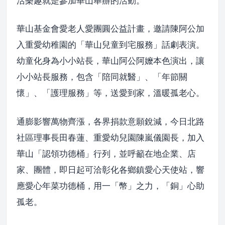
活樂趣就是參加華山舉辦的活動。
華山基金會愛老人愛團圓公益計畫，邀請陳阿公加
入重愛幼稚園的「華山兒童到宅服務」話劇表演。
幼童化身為小小站長，華山阿公阿嬤本色演出，讓
小小站長服務，包含「陪同就醫」、「年節關
懷」、「護理服務」等，送愛到家，溫暖孤老心。
通膨影響萬物齊漲，各界捐款意願銳減，今日北路
社區理事長田春蓮、重愛幼兒園陳嵐儀園長，加入
華山「認領功德桶」行列，並呼籲在地企業、店
家、團體，即日起可洽彰化各鄉鎮愛心天使站，響
應愛心年菜功德桶，用一「幣」之力，「銅」心助
孤老。