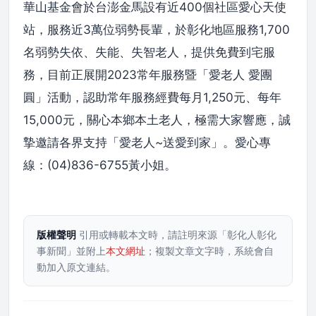
華山基金會於台澎金馬設有近400個社區愛心天使
站，服務近3萬位弱勢長輩，於彰化地區服務1,700
名弱勢失依、失能、失智老人，提供免費到宅服
務，目前正展開2023常年服務暨「愛老人 愛團
圓」活動，認助常年服務經費每月1,250元、每年
15,000元，關心本鄉本土老人，極需大家響應，誠
摯邀請各界支持「愛老人~送愛到家」。愛心專
線：(04)836-6755黃小姐。
版權聲明
引用或轉載本文時，請註明來源「彰化人彰化
事新聞」並附上
本文網址
；複製文章文字時，系統會自
動加入原文連結。