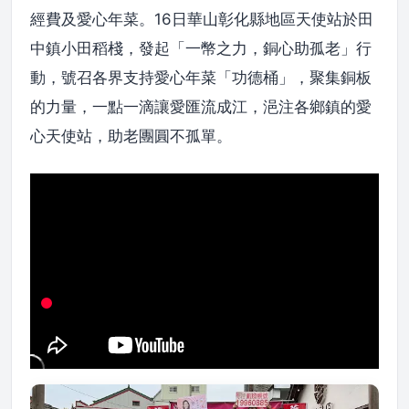
經費及愛心年菜。16日華山彰化縣地區天使站於田
中鎮小田稻棧，發起「一幣之力，銅心助孤老」行
動，號召各界支持愛心年菜「功德桶」，聚集銅板
的力量，一點一滴讓愛匯流成江，浥注各鄉鎮的愛
心天使站，助老團圓不孤單。