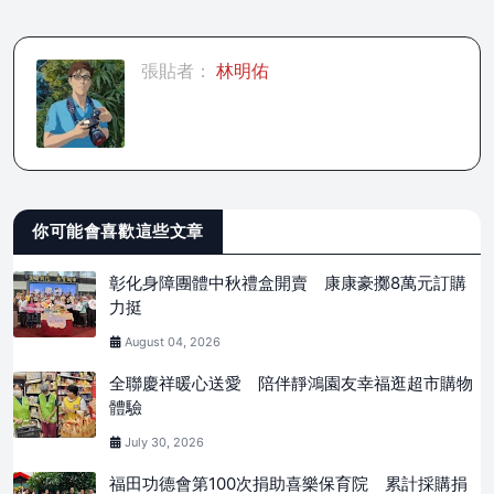
張貼者：
林明佑
你可能會喜歡這些文章
彰化身障團體中秋禮盒開賣 康康豪擲8萬元訂購
力挺
August 04, 2026
全聯慶祥暖心送愛 陪伴靜鴻園友幸福逛超市購物
體驗
July 30, 2026
福田功德會第100次捐助喜樂保育院 累計採購捐