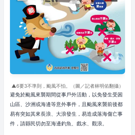
▲6要3不準則，颱風不怕。（圖／記者林明佑翻攝）
避免於颱風來襲期間從事戶外活動，以免發生受困
山區、沙洲或海邊等意外事件，且颱風來襲前後都
易有突如其來長浪、大浪發生，易造成落海傷亡事
件，請縣民切勿至海邊釣魚、戲水、觀浪。