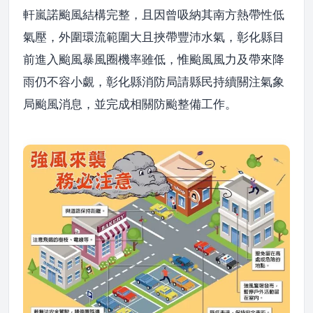
軒嵐諾颱風結構完整，且因曾吸納其南方熱帶性低
氣壓，外圍環流範圍大且挾帶豐沛水氣，彰化縣目
前進入颱風暴風圈機率雖低，惟颱風風力及帶來降
雨仍不容小覷，彰化縣消防局請縣民持續關注氣象
局颱風消息，並完成相關防颱整備工作。