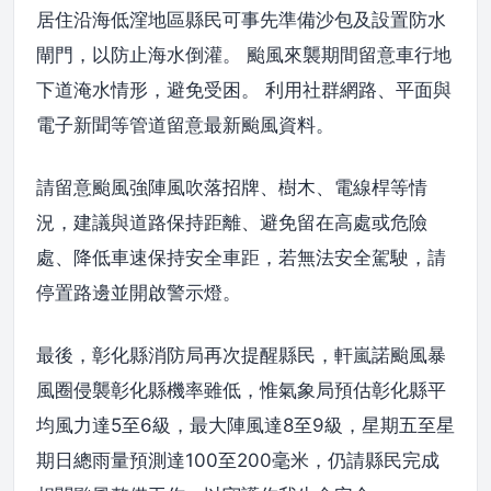
居住沿海低漥地區縣民可事先準備沙包及設置防水
閘門，以防止海水倒灌。 颱風來襲期間留意車行地
下道淹水情形，避免受困。 利用社群網路、平面與
電子新聞等管道留意最新颱風資料。
請留意颱風強陣風吹落招牌、樹木、電線桿等情
況，建議與道路保持距離、避免留在高處或危險
處、降低車速保持安全車距，若無法安全駕駛，請
停置路邊並開啟警示燈。
最後，彰化縣消防局再次提醒縣民，軒嵐諾颱風暴
風圈侵襲彰化縣機率雖低，惟氣象局預估彰化縣平
均風力達5至6級，最大陣風達8至9級，星期五至星
期日總雨量預測達100至200毫米，仍請縣民完成