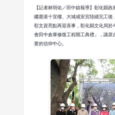
【記者林明佑／田中鎮報導】彰化縣政
繼鹿港十宜樓、大城咸安宮陸續完工後
彰文資亮點再迎喜事，彰化縣文化局於今
會田中倉庫修復工程開工典禮」，讓原
要的信仰中心。