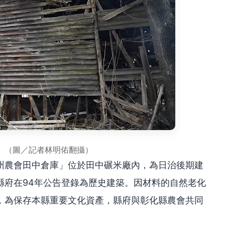
。（圖／記者林明佑翻攝）
州農會田中倉庫」位於田中碾米廠內，為日治後期建
縣府在94年公告登錄為歷史建築。因材料的自然老化
，為保存本縣重要文化資產，縣府與彰化縣農會共同