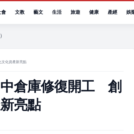
社會
文教
藝文
生活
旅遊
健康
產經
娛
四）
化文化資產新亮點
田中倉庫修復開工 創
產新亮點