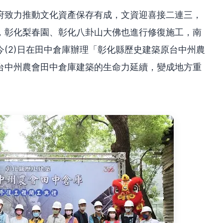
府致力推動文化資產保存有成，文資迎喜接二連三，
，彰化梨春園、彰化八卦山大佛也進行修復施工，南
(2)日在田中倉庫辦理「彰化縣歷史建築原台中州農
台中州農會田中倉庫建築的生命力延續，變成地方重