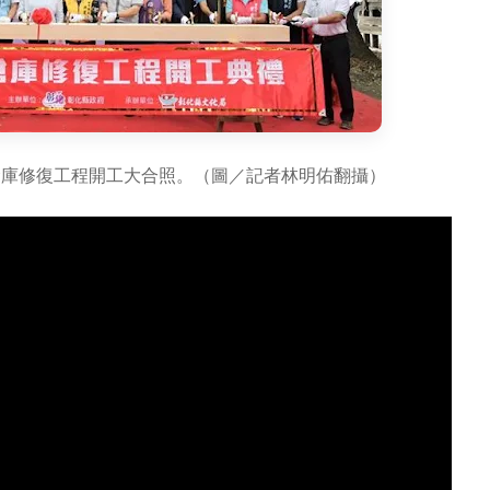
倉庫修復工程開工大合照。（圖／記者林明佑翻攝）