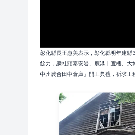
彰化縣長王惠美表示，彰化縣明年建縣3
餘力，繼社頭泰安岩、鹿港十宜樓、大
中州農會田中倉庫」開工典禮，祈求工