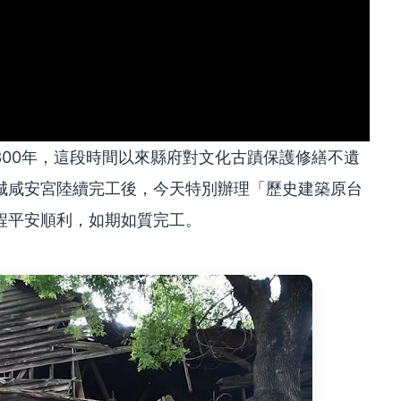
00年，這段時間以來縣府對文化古蹟保護修繕不遺
城咸安宮陸續完工後，今天特別辦理「歷史建築原台
程平安順利，如期如質完工。