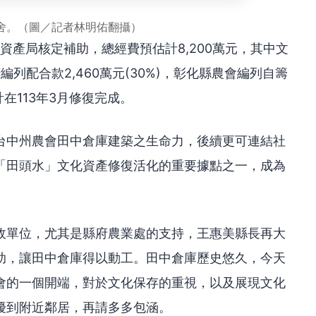
舍。（圖／記者林明佑翻攝）
資產局核定補助，總經費預估計8,200萬元，其中文
府編列配合款2,460萬元(30%)，彰化縣農會編列自籌
計在113年3月修復完成。
台中州農會田中倉庫建築之生命力，後續更可連結社
「田頭水」文化資產修復活化的重要據點之一，成為
政單位，尤其是縣府農業處的支持，王惠美縣長再大
助，讓田中倉庫得以動工。田中倉庫歷史悠久，今天
會的一個開端，對於文化保存的重視，以及展現文化
擾到附近鄰居，再請多多包涵。