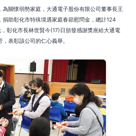
，為關懷弱勢家庭，大通電子股份有限公司董事長王
捐助彰化市特殊境遇家庭春節慰問金，總計124
00元，彰化市長林世賢今(17)日頒發感謝獎座給大通電
芳，表彰該公司的仁心義舉。