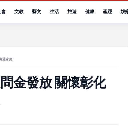
社會
文教
藝文
生活
旅遊
健康
產經
娛
）
境遇家庭
問金發放 關懷彰化
庭