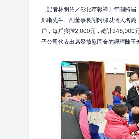
〔記者林明佑／彰化市報導〕年關將屆
鄭晰先生、副董事長謝阿柳以個人名義，
戶，每戶獲贈2,000元，總計248,0
子公司代表出席發放慰問金的經理陳玉