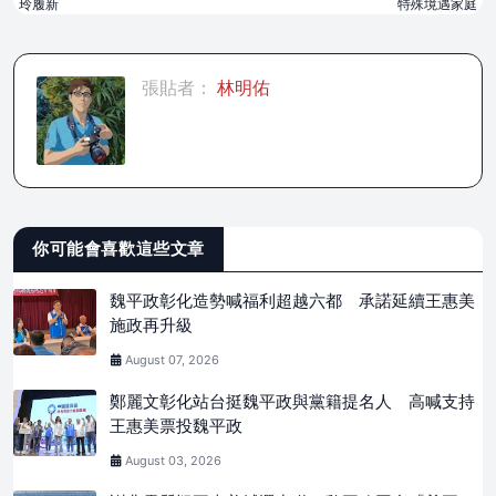
玲履新
特殊境遇家庭
張貼者：
林明佑
你可能會喜歡這些文章
魏平政彰化造勢喊福利超越六都 承諾延續王惠美
施政再升級
August 07, 2026
鄭麗文彰化站台挺魏平政與黨籍提名人 高喊支持
王惠美票投魏平政
August 03, 2026