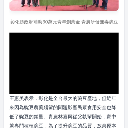
彰化縣政府補助30萬元青年創業金 青農研發無毒豌豆
王惠美表示，彰化是全台最大的豌豆產地，但近年
來因為豌豆農藥殘留的問題影響民眾食用安全也降
低了豌豆的銷量。青農林嘉興從父執輩開始，家中
就專門種植豌豆，為了提升豌豆的品質，放棄原本