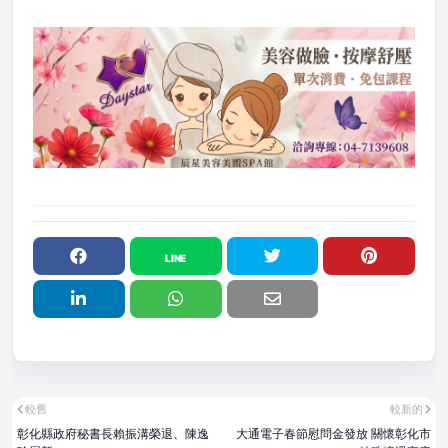
較舊
較新的
彰化縣政府秘書長賴振溝榮退、陳逸
大通電子春節慰問金發放 關懷彰化市