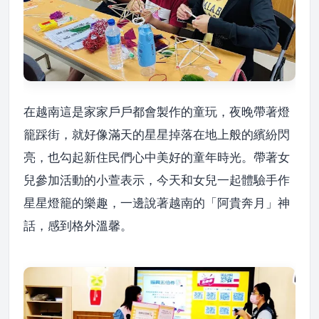
在越南這是家家戶戶都會製作的童玩，夜晚帶著燈
籠踩街，就好像滿天的星星掉落在地上般的繽紛閃
亮，也勾起新住民們心中美好的童年時光。帶著女
兒參加活動的小萱表示，今天和女兒一起體驗手作
星星燈籠的樂趣，一邊說著越南的「阿貴奔月」神
話，感到格外溫馨。