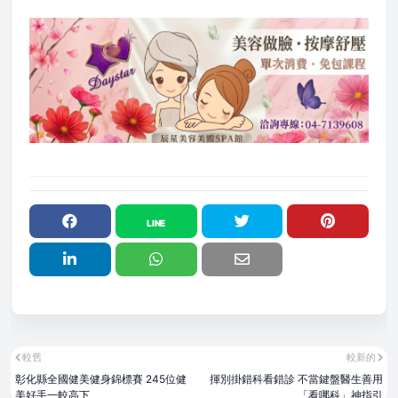
較舊
較新的
彰化縣全國健美健身錦標賽 245位健
揮別掛錯科看錯診 不當鍵盤醫生善用
美好手一較高下
「看哪科」神指引