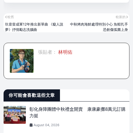
較舊
較新的
玖壹壹成軍12年推出新單曲 《癡人說
中秋烤肉海鮮處理特別小心 魚蝦扎手
夢》抒情勵志洗腦曲
恐創傷弧菌上身
張貼者：
林明佑
你可能會喜歡這些文章
彰化身障團體中秋禮盒開賣 康康豪擲8萬元訂購
力挺
August 04, 2026