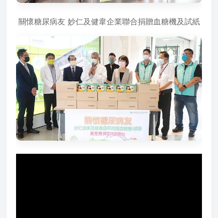
關懷糖尿病友 妙仁及健韋企業聯合捐贈血糖機及試紙