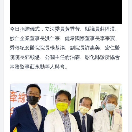
今日捐贈儀式，立法委員黃秀芳、縣議員莊陞漢、
妙仁企業董事長洪仁宗、健韋國際董事長李宗宸、
秀傳紀念醫院院長楊基滐、副院長許惠美、宏仁醫
院院長郭顯懋、公關主任俞泊霖、彰化縣診所協會
常務監事莊永勳等人與會。