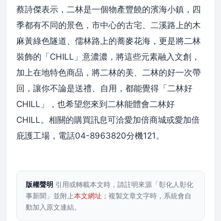
蔡詩傑表示，二林是一個物產豐饒的濱海小鎮，四
季都有不同的景色，市中心的古宅、二溪路上的木
麻黃綠色隧道、儒林路上的蕎麥花海，更是將二林
裝飾的「CHILL」意濃濃，將這些元素融入文創，
加上在地特色商品，將二林的美、二林的好一次帶
回，讓你不論是送禮、自用，都能覺得「二林好
CHILL」，也希望您來到二林能體會二林好
CHILL。相關的購買訊息可洽愛加倍商城或愛加倍
庇護工場，電話04-8963820分機121。
版權聲明
引用或轉載本文時，請註明來源「彰化人彰化
事新聞」並附上
本文網址
；複製文章文字時，系統會自
動加入原文連結。