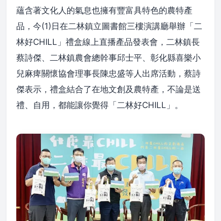
蘊含著文化人的氣息也擁有豐富具特色的農特產
品，今(1)日在二林鎮立圖書館三樓演講廳舉辦「二
林好CHILL」禮盒線上直播產品發表會，二林鎮長
蔡詩傑、二林鎮農會總幹事邱士平、彰化縣喜樂小
兒麻痺關懷協會理事長陳忠盛等人出席活動，蔡詩
傑表示，禮盒結合了在地文創及農特產，不論是送
禮、自用，都能讓你覺得「二林好CHILL」。