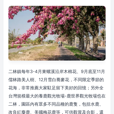
二林鎮每年3-4月東螺溪沿岸木棉花、9月底至11月
儒林路美人樹、12月雪白蕎麥花，不同限定季節的
花海，非常推薦大家駐足留下美好的回憶；另外全
台灣規模最大的養鹿觀光牧場-鹿世界觀光牧場也在
二林，園區內有眾多不同品種的鹿隻，包括水鹿、
改良紅麋鹿、美國梅花鹿等，可供觀賞及合影，還