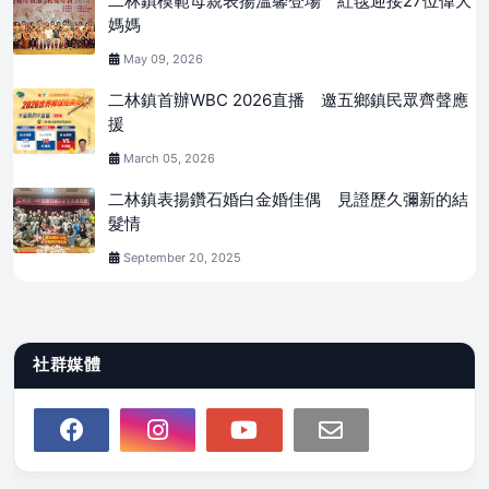
二林鎮模範母親表揚溫馨登場 紅毯迎接27位偉大
媽媽
May 09, 2026
二林鎮首辦WBC 2026直播 邀五鄉鎮民眾齊聲應
援
March 05, 2026
二林鎮表揚鑽石婚白金婚佳偶 見證歷久彌新的結
髮情
September 20, 2025
社群媒體