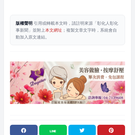
版權聲明
引用或轉載本文時，請註明來源「彰化人彰化
事新聞」並附上
本文網址
；複製文章文字時，系統會自
動加入原文連結。