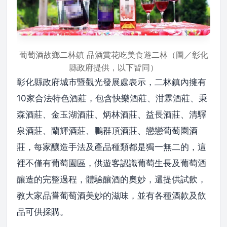
葡萄酒故鄉二林鎮 品酒賞花吃美食遊二林（圖／彰化
縣政府提供，以下皆同）
彰化縣政府城市暨觀光發展處表示，二林鎮內擁有
10家合法特色酒莊，包含快樂酒莊、泔霖酒莊、秉
森酒莊、金玉湖酒莊、炳林酒莊、益長酒莊、清驛
泉酒莊、蘭輝酒莊、鵬群頂酒莊、戀戀葡萄園酒
莊，每家釀造手法及產品種類都是獨一無二的，這
裡不僅有葡萄園區，供遊客認識葡萄生長及葡萄酒
釀造的完整過程，體驗釀酒的奧妙，還提供試飲，
教大家品嘗葡萄酒美妙的滋味，並有各種酒款及飲
品可供採購。