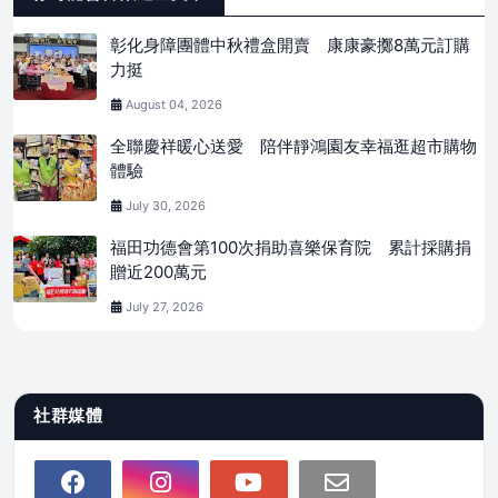
彰化身障團體中秋禮盒開賣 康康豪擲8萬元訂購
力挺
August 04, 2026
全聯慶祥暖心送愛 陪伴靜鴻園友幸福逛超市購物
體驗
July 30, 2026
福田功德會第100次捐助喜樂保育院 累計採購捐
贈近200萬元
July 27, 2026
社群媒體