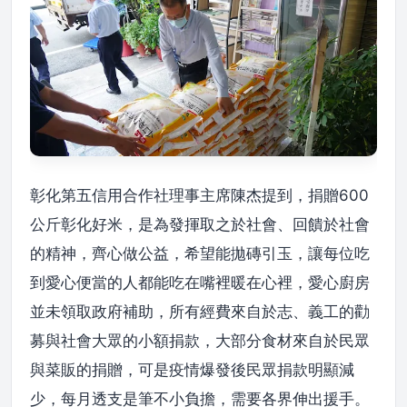
彰化第五信用合作社理事主席陳杰提到，捐贈600
公斤彰化好米，是為發揮取之於社會、回饋於社會
的精神，齊心做公益，希望能拋磚引玉，讓每位吃
到愛心便當的人都能吃在嘴裡暖在心裡，愛心廚房
並未領取政府補助，所有經費來自於志、義工的勸
募與社會大眾的小額捐款，大部分食材來自於民眾
與菜販的捐贈，可是疫情爆發後民眾捐款明顯減
少，每月透支是筆不小負擔，需要各界伸出援手。