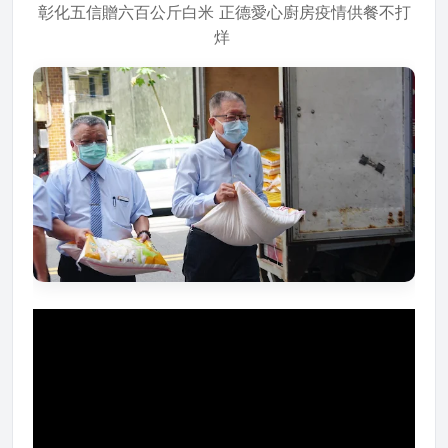
彰化五信贈六百公斤白米 正德愛心廚房疫情供餐不打
烊