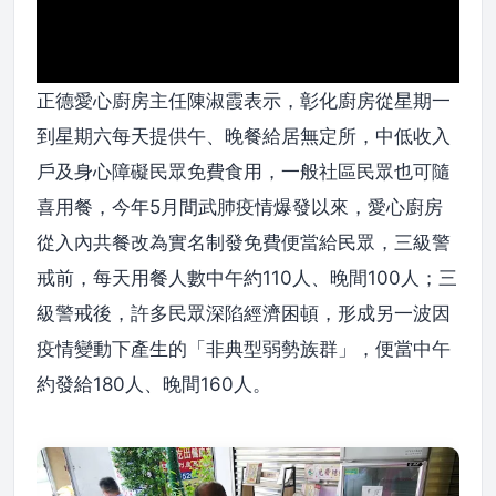
正德愛心廚房主任陳淑霞表示，彰化廚房從星期一
到星期六每天提供午、晚餐給居無定所，中低收入
戶及身心障礙民眾免費食用，一般社區民眾也可隨
喜用餐，今年5月間武肺疫情爆發以來，愛心廚房
從入內共餐改為實名制發免費便當給民眾，三級警
戒前，每天用餐人數中午約110人、晚間100人；三
級警戒後，許多民眾深陷經濟困頓，形成另一波因
疫情變動下產生的「非典型弱勢族群」，便當中午
約發給180人、晚間160人。